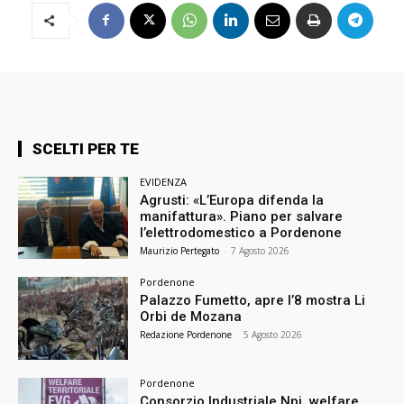
SCELTI PER TE
EVIDENZA
Agrusti: «L’Europa difenda la
manifattura». Piano per salvare
l’elettrodomestico a Pordenone
Maurizio Pertegato
-
7 Agosto 2026
Pordenone
Palazzo Fumetto, apre l’8 mostra Li
Orbi de Mozana
Redazione Pordenone
-
5 Agosto 2026
Pordenone
Consorzio Industriale Npi, welfare