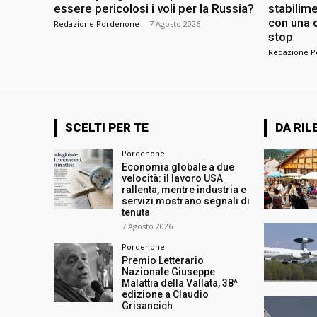
essere pericolosi i voli per la Russia?
stabilime
con una c
Redazione Pordenone
-
7 Agosto 2026
stop
Redazione 
SCELTI PER TE
DA RIL
Pordenone
Economia globale a due
velocità: il lavoro USA
rallenta, mentre industria e
servizi mostrano segnali di
tenuta
7 Agosto 2026
Pordenone
Premio Letterario
Nazionale Giuseppe
Malattia della Vallata, 38^
edizione a Claudio
Grisancich