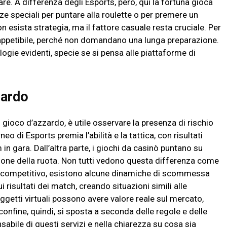
re. A differenza degli Esports, però, qui la fortuna gioca
 speciali per puntare alla roulette o per premere un
on esista strategia, ma il fattore casuale resta cruciale. Per
ù appetibile, perché non domandano una lunga preparazione.
logie evidenti, specie se si pensa alle piattaforme di
zardo
il gioco d’azzardo, è utile osservare la presenza di rischio
 di Esports premia l’abilità e la tattica, con risultati
in gara. Dall’altra parte, i giochi da casinò puntano su
zione della ruota. Non tutti vedono questa differenza come
ng competitivo, esistono alcune dinamiche di scommessa
 risultati dei match, creando situazioni simili alle
oggetti virtuali possono avere valore reale sul mercato,
confine, quindi, si sposta a seconda delle regole e delle
sabile di questi servizi e nella chiarezza su cosa sia