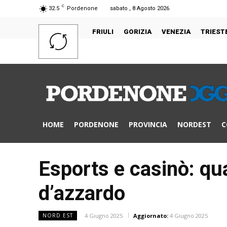
C
32.5
Pordenone
sabato , 8 Agosto 2026
FRIULI
GORIZIA
VENEZIA
TRIEST
HOME
PORDENONE
PROVINCIA
NORDEST
C
Esports e casinò: qua
d’azzardo
4 Giugno 2025
Aggiornato:
4 Giugno 2025
NORD EST