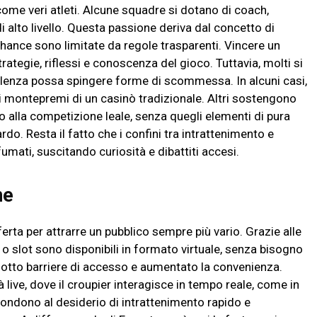
 come veri atleti. Alcune squadre si dotano di coach,
i alto livello. Questa passione deriva dal concetto di
chance sono limitate da regole trasparenti. Vincere un
ategie, riflessi e conoscenza del gioco. Tuttavia, molti si
ellenza possa spingere forme di scommessa. In alcuni casi,
ai montepremi di un casinò tradizionale. Altri sostengono
o alla competizione leale, senza quegli elementi di pura
do. Resta il fatto che i confini tra intrattenimento e
mati, suscitando curiosità e dibattiti accesi.
ne
ferta per attrarre un pubblico sempre più vario. Grazie alle
 o slot sono disponibili in formato virtuale, senza bisogno
ridotto barriere di accesso e aumentato la convenienza.
ive, dove il croupier interagisce in tempo reale, come in
pondono al desiderio di intrattenimento rapido e