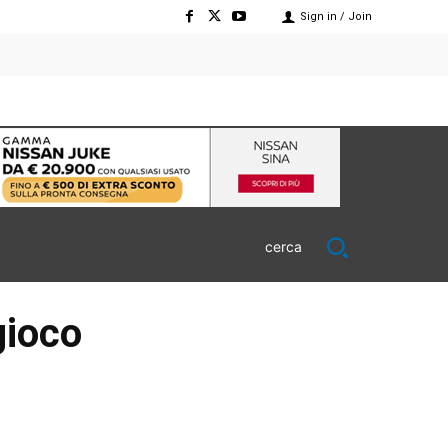
Sign in / Join
cerca
gioco