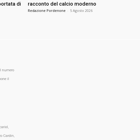
ortata di
racconto del calcio moderno
Redazione Pordenone
-
5 Agosto 2026
al numero
one il
ariol,
zo Cardin,