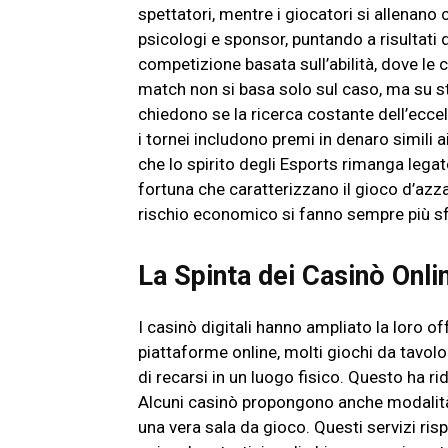
spettatori, mentre i giocatori si allenano
psicologi e sponsor, puntando a risultati d
competizione basata sull’abilità, dove le 
match non si basa solo sul caso, ma su str
chiedono se la ricerca costante dell’ecc
i tornei includono premi in denaro simili 
che lo spirito degli Esports rimanga legat
fortuna che caratterizzano il gioco d’azzar
rischio economico si fanno sempre più sfu
La Spinta dei Casinò Onli
I casinò digitali hanno ampliato la loro of
piattaforme online, molti giochi da tavolo
di recarsi in un luogo fisico. Questo ha 
Alcuni casinò propongono anche modalità l
una vera sala da gioco. Questi servizi ris