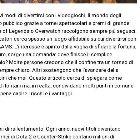
 modi di divertirsi con i videogiochi. Il mondo degli
to pubblico grazie a tornei spettacolari e premi di grande
e of Legends o Overwatch raccolgono sempre più seguaci.
atori cerca spesso un luogo affidabile su cui divertirsi con
AMS. L’interesse è spinto dalla voglia di sfidare la fortuna,
pure, sorge una domanda: dove finisce il semplice
io? Molte persone credono che il confine tra un torneo di
pre chiaro. Altri sostengono che l’avanzare della
icini che mai. Questo articolo cerca di spiegare come
lontani ma, in realtà, condividano molti punti in comune.
pena capire i rischi e i vantaggi.
i di rallentamento. Ogni anno, nuovi titoli diventano
ornei di Dota 2 e Counter-Strike contano milioni di