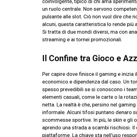
coinvolgente, tipico di chi ama sperimenta
un ruolo centrale. Non servono competenze
pulsante alle slot. Ciò non vuol dire che n
alcuni, questa caratteristica lo rende pi
Si tratta di due mondi diversi, ma con ana
streaming e ai tornei promozionali.
Il Confine tra Gioco e Az
Per capire dove finisce il gaming e inizia 
economico e dipendenza dal caso. Un torneo
spesso prevedibili se si conoscono i team 
elementi casuali, come le carte o la rota
netta. La realtà è che, persino nel gami
informale. Alcuni tifosi puntano denaro sui
scommesse sportive. In più, le skin e gli 
aprendo una strada a scambi rischiosi. Il 
piattaforme. La chiave sta nell’uso respon