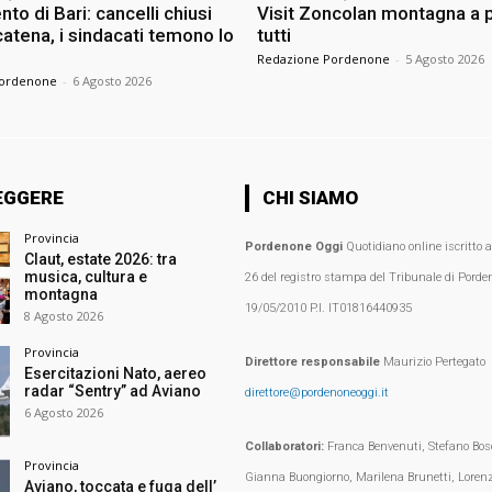
nto di Bari: cancelli chiusi
Visit Zoncolan montagna a p
atena, i sindacati temono lo
tutti
Redazione Pordenone
-
5 Agosto 2026
Pordenone
-
6 Agosto 2026
EGGERE
CHI SIAMO
Provincia
Pordenone Oggi
Quotidiano online iscritto 
Claut, estate 2026: tra
musica, cultura e
26 del registro stampa del Tribunale di Porden
montagna
19/05/2010 P.I. IT01816440935
8 Agosto 2026
Provincia
Direttore responsabile
Maurizio Pertegato
Esercitazioni Nato, aereo
radar “Sentry” ad Aviano
direttore@pordenoneoggi.it
6 Agosto 2026
Collaboratori:
Franca Benvenuti, Stefano Bosc
Provincia
Gianna Buongiorno, Marilena Brunetti, Loren
Aviano, toccata e fuga dell’