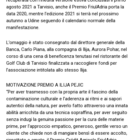
agosto 2021 a Tarvisio, anche il Premio FriulAdria porta la
data 2020, mentre l’edizione 2021 si terrà nel prossimo
autunno a Udine seguendo il calendario normale della
manifestazione.
L’omaggio è stato consegnato dal direttore generale della
Banca, Carlo Piana, alla compagna di Ilija, Aurora Pohar, nel
corso di una cena di beneficenza tenutasi nel ristorante del
Golf Club di Tarvisio finalizzata a raccogliere fondi per
l’associazione intitolata allo stesso Ilija.
MOTIVAZIONE PREMIO A ILIJA PEJIC
“Per aver trasmesso con la propria arte il fascino della
contaminazione culturale e l’aderenza ai ritmi e ai sapori
autentici della natura, per averlo fatto attraverso una innata
abilità arricchita da una tecnica sopraffina, per aver seguito
senza indugi la genuina passione per la cura delle materie
prime, per l’approccio empatico, generoso, gentile verso un
cliente che chiede non di mangiare bensì di essere accolto,
rispettato e amato, il Premio Crédit Agricole FriulAdria