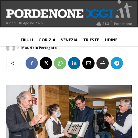
Premio CA FriulAdria alla memoria di
chef Ilija Pejic
C
lunedì, 10 Agosto 2026
21.3
Pordenone
NORD EST
11 Agosto 2021
Aggiornato:
11 Agosto 2021
FRIULI
GORIZIA
VENEZIA
TRIESTE
UDINE
di
Maurizio Pertegato