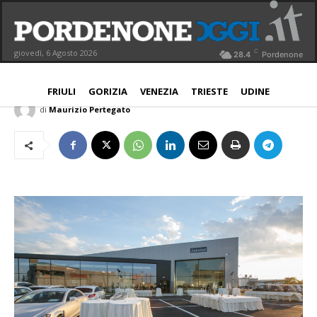
Autostar inaugura a Pordenone: 1.7
milioni investiti per la sede
C
giovedì, 6 Agosto 2026
28.4
Pordenone
PORDENONE
27 Maggio 2017
Aggiornato:
27 Maggio 2017
FRIULI
GORIZIA
VENEZIA
TRIESTE
UDINE
di
Maurizio Pertegato