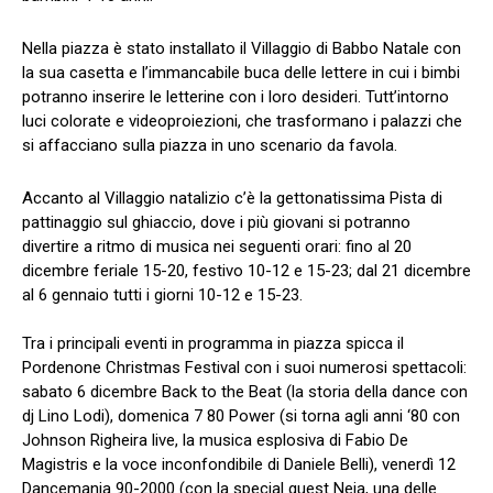
​Nella piazza è stato installato il Villaggio di Babbo Natale con
la sua casetta e l’immancabile buca delle lettere in cui i bimbi
potranno inserire le letterine con i loro desideri. Tutt’intorno
luci colorate e videoproiezioni, che trasformano i palazzi che
si affacciano sulla piazza in uno scenario da favola.
​Accanto al Villaggio natalizio c’è la gettonatissima Pista di
pattinaggio sul ghiaccio, dove i più giovani si potranno
divertire a ritmo di musica nei seguenti orari: fino al 20
dicembre feriale 15-20, festivo 10-12 e 15-23; dal 21 dicembre
al 6 gennaio tutti i giorni 10-12 e 15-23.
Tra i principali eventi in programma in piazza spicca il
Pordenone Christmas Festival con i suoi numerosi spettacoli:
sabato 6 dicembre Back to the Beat (la storia della dance con
dj Lino Lodi), domenica 7 80 Power (si torna agli anni ‘80 con
Johnson Righeira live, la musica esplosiva di Fabio De
Magistris e la voce inconfondibile di Daniele Belli), venerdì 12
Dancemania 90-2000 (con la special guest Neja, una delle