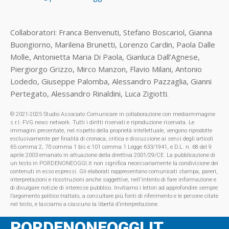
Collaboratori: Franca Benvenuti, Stefano Boscariol, Gianna
Buongiorno, Marilena Brunetti, Lorenzo Cardin, Paola Dalle
Molle, Antonietta Maria Di Paola, Gianluca Dall’Agnese,
Piergiorgo Grizzo, Mirco Manzon, Flavio Milani, Antonio
Lodedo, Giuseppe Palomba, Alessandro Pazzaglia, Gianni
Pertegato, Alessandro Rinaldini, Luca Zigiotti.
© 2021-2025 Studio Associato Comunicare in collaborazione con mediaimmagine
s.r.l. FVG.news network. Tutti i diritti riservati e riproduzione riservata. Le
immagini presentate, nel rispetto della proprietà intellettuale, vengono riprodotte
esclusivamente per finalità di cronaca, critica e discussione ai sensi degli articoli
65 comma 2, 70 comma 1 bis e 101 comma 1 Legge 633/1941, e D.L. n. 68 del 9
aprile 2003 emanato in attuazione della direttiva 2001/29/CE. La pubblicazione di
un testo in PORDENONEOGGI.it non significa necessariamente la condivisione dei
contenuti in esso espressi. Gli elaborati rappresentano comunicati stampa, pareri,
interpretazioni e ricostruzioni anche soggettive, nell'intento di fare informazione e
di divulgare notizie di interesse pubblico. Invitiamo i lettori ad approfondire sempre
l’argomento politico trattato, a consultare più fonti di riferimento e le persone citate
nel testo, e lasciamo a ciascuno la libertà d’interpretazione.
PORDENONEOGGI.IT