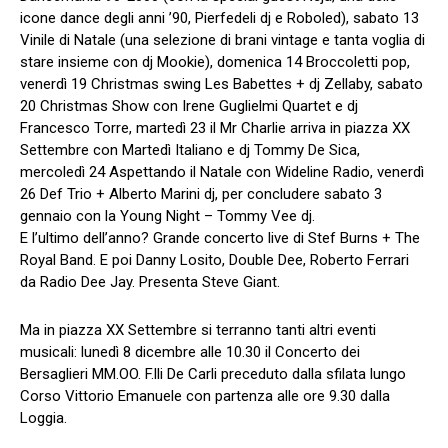
icone dance degli anni ’90, Pierfedeli dj e Roboled), sabato 13
Vinile di Natale (una selezione di brani vintage e tanta voglia di
stare insieme con dj Mookie), domenica 14 Broccoletti pop,
venerdì 19 Christmas swing Les Babettes + dj Zellaby, sabato
20 Christmas Show con Irene Guglielmi Quartet e dj
Francesco Torre, martedì 23 il Mr Charlie arriva in piazza XX
Settembre con Martedì Italiano e dj Tommy De Sica,
mercoledì 24 Aspettando il Natale con Wideline Radio, venerdì
26 Def Trio + Alberto Marini dj, per concludere sabato 3
gennaio con la Young Night – Tommy Vee dj.
​E l’ultimo dell’anno? Grande concerto live di Stef Burns + The
Royal Band. E poi Danny Losito, Double Dee, Roberto Ferrari
da Radio Dee Jay. Presenta Steve Giant.
​Ma in piazza XX Settembre si terranno tanti altri eventi
musicali: lunedì 8 dicembre alle 10.30 il Concerto dei
Bersaglieri MM.OO. F.lli De Carli preceduto dalla sfilata lungo
Corso Vittorio Emanuele con partenza alle ore 9.30 dalla
Loggia.