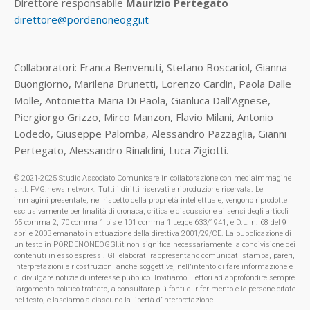
Direttore responsabile
Maurizio Pertegato
direttore@pordenoneoggi.it
Collaboratori: Franca Benvenuti, Stefano Boscariol, Gianna
Buongiorno, Marilena Brunetti, Lorenzo Cardin, Paola Dalle
Molle, Antonietta Maria Di Paola, Gianluca Dall’Agnese,
Piergiorgo Grizzo, Mirco Manzon, Flavio Milani, Antonio
Lodedo, Giuseppe Palomba, Alessandro Pazzaglia, Gianni
Pertegato, Alessandro Rinaldini, Luca Zigiotti.
© 2021-2025 Studio Associato Comunicare in collaborazione con mediaimmagine
s.r.l. FVG.news network. Tutti i diritti riservati e riproduzione riservata. Le
immagini presentate, nel rispetto della proprietà intellettuale, vengono riprodotte
esclusivamente per finalità di cronaca, critica e discussione ai sensi degli articoli
65 comma 2, 70 comma 1 bis e 101 comma 1 Legge 633/1941, e D.L. n. 68 del 9
aprile 2003 emanato in attuazione della direttiva 2001/29/CE. La pubblicazione di
un testo in PORDENONEOGGI.it non significa necessariamente la condivisione dei
contenuti in esso espressi. Gli elaborati rappresentano comunicati stampa, pareri,
interpretazioni e ricostruzioni anche soggettive, nell'intento di fare informazione e
di divulgare notizie di interesse pubblico. Invitiamo i lettori ad approfondire sempre
l’argomento politico trattato, a consultare più fonti di riferimento e le persone citate
nel testo, e lasciamo a ciascuno la libertà d’interpretazione.