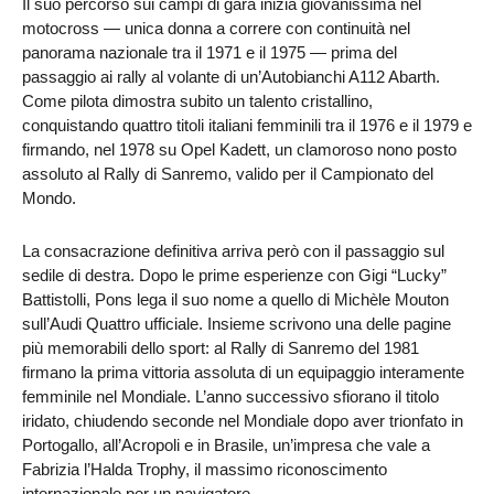
Il suo percorso sui campi di gara inizia giovanissima nel
motocross — unica donna a correre con continuità nel
panorama nazionale tra il 1971 e il 1975 — prima del
passaggio ai rally al volante di un’Autobianchi A112 Abarth.
Come pilota dimostra subito un talento cristallino,
conquistando quattro titoli italiani femminili tra il 1976 e il 1979 e
firmando, nel 1978 su Opel Kadett, un clamoroso nono posto
assoluto al Rally di Sanremo, valido per il Campionato del
Mondo.
La consacrazione definitiva arriva però con il passaggio sul
sedile di destra. Dopo le prime esperienze con Gigi “Lucky”
Battistolli, Pons lega il suo nome a quello di Michèle Mouton
sull’Audi Quattro ufficiale. Insieme scrivono una delle pagine
più memorabili dello sport: al Rally di Sanremo del 1981
firmano la prima vittoria assoluta di un equipaggio interamente
femminile nel Mondiale. L’anno successivo sfiorano il titolo
iridato, chiudendo seconde nel Mondiale dopo aver trionfato in
Portogallo, all’Acropoli e in Brasile, un’impresa che vale a
Fabrizia l’Halda Trophy, il massimo riconoscimento
internazionale per un navigatore.