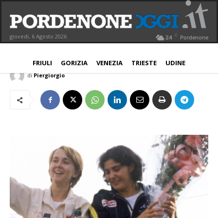
Rally, la fuoriclasse Fabrizia Pons in
gara per MRC Sport
C
giovedì, 6 Agosto 2026
24
Pordenone
PORDENONE
21 Maggio 2026
Aggiornato:
21 Maggio 2026
FRIULI
GORIZIA
VENEZIA
TRIESTE
UDINE
di
Piergiorgio