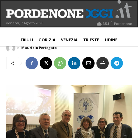
Fidapa, convegno su nuove frontiere
per i tumori in ginecologia
C
venerdì, 7 Agosto 2026
35.1
Pordenone
PORDENONE
21 Febbraio 2018
Aggiornato:
21 Febbraio 2018
FRIULI
GORIZIA
VENEZIA
TRIESTE
UDINE
di
Maurizio Pertegato