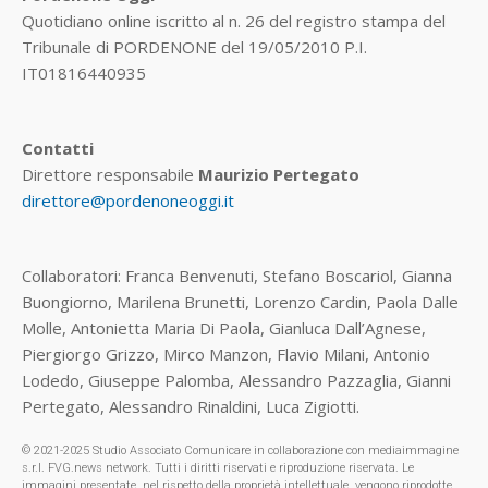
Quotidiano online iscritto al n. 26 del registro stampa del
Tribunale di PORDENONE del 19/05/2010 P.I.
IT01816440935
Contatti
Direttore responsabile
Maurizio Pertegato
direttore@pordenoneoggi.it
Collaboratori: Franca Benvenuti, Stefano Boscariol, Gianna
Buongiorno, Marilena Brunetti, Lorenzo Cardin, Paola Dalle
Molle, Antonietta Maria Di Paola, Gianluca Dall’Agnese,
Piergiorgo Grizzo, Mirco Manzon, Flavio Milani, Antonio
Lodedo, Giuseppe Palomba, Alessandro Pazzaglia, Gianni
Pertegato, Alessandro Rinaldini, Luca Zigiotti.
© 2021-2025 Studio Associato Comunicare in collaborazione con mediaimmagine
s.r.l. FVG.news network. Tutti i diritti riservati e riproduzione riservata. Le
immagini presentate, nel rispetto della proprietà intellettuale, vengono riprodotte