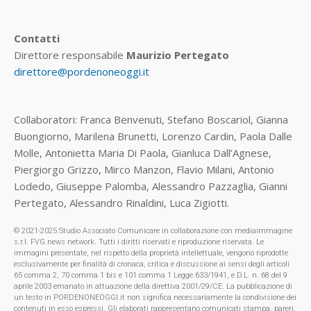
Contatti
Direttore responsabile
Maurizio Pertegato
direttore@pordenoneoggi.it
Collaboratori: Franca Benvenuti, Stefano Boscariol, Gianna
Buongiorno, Marilena Brunetti, Lorenzo Cardin, Paola Dalle
Molle, Antonietta Maria Di Paola, Gianluca Dall’Agnese,
Piergiorgo Grizzo, Mirco Manzon, Flavio Milani, Antonio
Lodedo, Giuseppe Palomba, Alessandro Pazzaglia, Gianni
Pertegato, Alessandro Rinaldini, Luca Zigiotti.
© 2021-2025 Studio Associato Comunicare in collaborazione con mediaimmagine
s.r.l. FVG.news network. Tutti i diritti riservati e riproduzione riservata. Le
immagini presentate, nel rispetto della proprietà intellettuale, vengono riprodotte
esclusivamente per finalità di cronaca, critica e discussione ai sensi degli articoli
65 comma 2, 70 comma 1 bis e 101 comma 1 Legge 633/1941, e D.L. n. 68 del 9
aprile 2003 emanato in attuazione della direttiva 2001/29/CE. La pubblicazione di
un testo in PORDENONEOGGI.it non significa necessariamente la condivisione dei
contenuti in esso espressi. Gli elaborati rappresentano comunicati stampa, pareri,