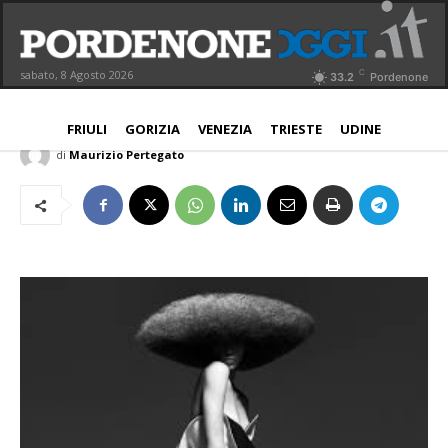
Mostra e moda con Tini, uno dei più
grandi fotografi
C
sabato, 8 Agosto 2026
33.2
Pordenone
PORDENONE
17 Maggio 2019
Aggiornato:
17 Maggio 2019
FRIULI
GORIZIA
VENEZIA
TRIESTE
UDINE
di
Maurizio Pertegato