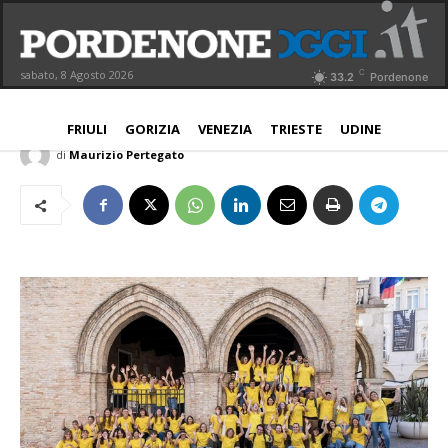
Pordenonelegge cerca Angeli, dal 2
maggio le nuove candidature
C
sabato, 8 Agosto 2026
33.2
Pordenone
PORDENONE
23 Aprile 2023
Aggiornato:
24 Aprile 2023
FRIULI
GORIZIA
VENEZIA
TRIESTE
UDINE
di
Maurizio Pertegato