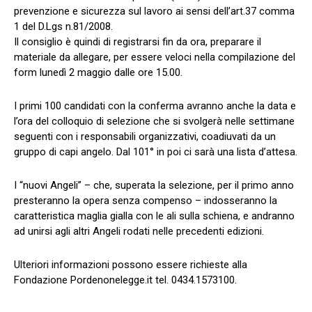
prevenzione e sicurezza sul lavoro ai sensi dell’art.37 comma
1 del D.Lgs n.81/2008.
Il consiglio è quindi di registrarsi fin da ora, preparare il
materiale da allegare, per essere veloci nella compilazione del
form lunedì 2 maggio dalle ore 15.00.
I primi 100 candidati con la conferma avranno anche la data e
l’ora del colloquio di selezione che si svolgerà nelle settimane
seguenti con i responsabili organizzativi, coadiuvati da un
gruppo di capi angelo. Dal 101° in poi ci sarà una lista d’attesa.
I “nuovi Angeli” – che, superata la selezione, per il primo anno
presteranno la opera senza compenso – indosseranno la
caratteristica maglia gialla con le ali sulla schiena, e andranno
ad unirsi agli altri Angeli rodati nelle precedenti edizioni.
Ulteriori informazioni possono essere richieste alla
Fondazione Pordenonelegge.it tel. 0434.1573100.