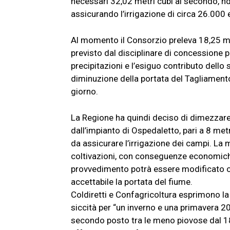
necessari 32,02 metri cubi al secondo, ndr)
assicurando l’irrigazione di circa 26.000 et
Al momento il Consorzio preleva 18,25 me
previsto dal disciplinare di concessione p
precipitazioni e l’esiguo contributo dello
diminuzione della portata del Tagliamento
giorno.
La Regione ha quindi deciso di dimezzare
dall’impianto di Ospedaletto, pari a 8 metr
da assicurare l’irrigazione dei campi. La 
coltivazioni, con conseguenze economiche s
provvedimento potrà essere modificato o
accettabile la portata del fiume.
Coldiretti e Confagricoltura esprimono la
siccità per “un inverno e una primavera 20
secondo posto tra le meno piovose dal 1800