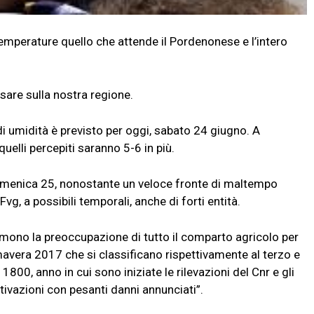
perature quello che attende il Pordenonese e l’intero
rsare sulla nostra regione.
 di umidità è previsto per oggi, sabato 24 giugno. A
elli percepiti saranno 5-6 in più.
domenica 25, nonostante un veloce fronte di maltempo
vg, a possibili temporali, anche di forti entità.
rimono la preoccupazione di tutto il comparto agricolo per
imavera 2017 che si classificano rispettivamente al terzo e
800, anno in cui sono iniziate le rilevazioni del Cnr e gli
ltivazioni con pesanti danni annunciati”.