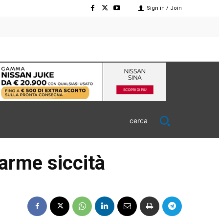
Sign in / Join
cerca
larme siccità