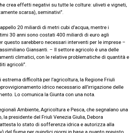
crea effetti negativi su tutte le colture: uliveti e vigneti,
tamente scarsa), seminativi”.
appello 20 miliardi di metri cubi d’acqua, mentre i
timi 30 anni sono costati 400 miliardi di euro agli
per questo sarebbero necessari interventi per le imprese –
assimiliano Giansanti. – Il settore agricolo è una delle
iamenti climatici, con le relative problematiche di quantità e
ti agricoli”.
estrema difficoltà per l’agricoltura, la Regione Friuli
approvvigionamento idrico necessario all’irrigazione delle
iamento. Lo comunica la Giunta con una nota.
i regionali Ambiente, Agricoltura e Pesca, che segnalano una
, la presidente del Friuli Venezia Giulia, Debora
ttesta lo stato di sofferenza idrica e autorizza alla
) del fiume per quindici giorni in base a quanto previsto