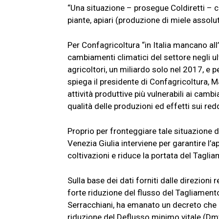
“Una situazione – prosegue Coldiretti – che 
piante, apiari (produzione di miele assolu
Per Confagricoltura “in Italia mancano all’
cambiamenti climatici del settore negli ul
agricoltori, un miliardo solo nel 2017, e 
spiega il presidente di Confagricoltura, M
attività produttive più vulnerabili ai camb
qualità delle produzioni ed effetti sui reddi
Proprio per fronteggiare tale situazione di 
Venezia Giulia interviene per garantire l’
coltivazioni e riduce la portata del Tagl
Sulla base dei dati forniti dalle direzion
forte riduzione del flusso del Tagliamento
Serracchiani, ha emanato un decreto che a
riduzione del Deflusso minimo vitale (Dmv