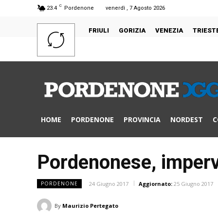
C
23.4
Pordenone
venerdì , 7 Agosto 2026
FRIULI
GORIZIA
VENEZIA
TRIEST
HOME
PORDENONE
PROVINCIA
NORDEST
C
Pordenonese, imperve
24 Giugno 2017
Aggiornato:
25 Giugno 2017
PORDENONE
By
Maurizio Pertegato