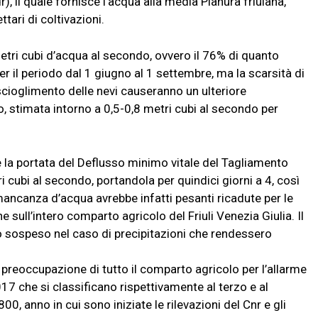
, il quale fornisce l’acqua alla media Pianura friulana,
tari di coltivazioni.
tri cubi d’acqua al secondo, ovvero il 76% di quanto
er il periodo dal 1 giugno al 1 settembre, ma la scarsità di
 scioglimento delle nevi causeranno un ulteriore
, stimata intorno a 0,5-0,8 metri cubi al secondo per
 la portata del Deflusso minimo vitale del Tagliamento
i cubi al secondo, portandola per quindici giorni a 4, così
mancanza d’acqua avrebbe infatti pesanti ricadute per le
ull’intero comparto agricolo del Friuli Venezia Giulia. Il
 sospeso nel caso di precipitazioni che rendessero
 preoccupazione di tutto il comparto agricolo per l’allarme
17 che si classificano rispettivamente al terzo e al
, anno in cui sono iniziate le rilevazioni del Cnr e gli