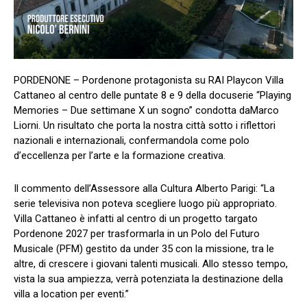
PORDENONE –
Pordenone protagonista su RAI Play
con
Villa
Cattaneo al centro delle puntate 8 e 9 della docuserie
“Playing
Memories – Due settimane X un sogno”
condotta da
Marco
Liorni.
Un risultato che porta la nostra città sotto i riflettori
nazionali e internazionali, confermando
la
come polo
d’eccellenza per l’arte e la formazione creativa.
Il commento dell’
Assessore alla Cultura Alberto Parigi
:
“La
serie televisiva non poteva scegliere luogo più appropriato.
Villa Cattaneo è infatti al centro di un progetto targato
Pordenone 2027 per trasformarla in un
Polo del Futuro
Musicale (PFM)
gestito da under 35 con la missione, tra le
altre, di crescere i giovani talenti musicali. Allo stesso tempo,
vista la sua ampiezza, verrà potenziata la destinazione della
villa a location per eventi.”