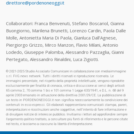
direttore@pordenoneoggi.it
Collaboratori: Franca Benvenuti, Stefano Boscariol, Gianna
Buongiorno, Marilena Brunetti, Lorenzo Cardin, Paola Dalle
Molle, Antonietta Maria Di Paola, Gianluca Dall’Agnese,
Piergiorgo Grizzo, Mirco Manzon, Flavio Milani, Antonio
Lodedo, Giuseppe Palomba, Alessandro Pazzaglia, Gianni
Pertegato, Alessandro Rinaldini, Luca Zigiotti.
© 2021-2025 Studio Associato Comunicare in collaborazione con mediaimmagine
s.r.l. FVG.news network. Tutti i diritti riservati e riproduzione riservata. Le
immagini presentate, nel rispetto della proprietà intellettuale, vengono riprodotte
esclusivamente per finalità di cronaca, critica e discussione ai sensi degli articoli
65 comma 2, 70 comma 1 bis e 101 comma 1 Legge 633/1941, e D.L. n. 68 del 9
aprile 2003 emanato in attuazione della direttiva 2001/29/CE. La pubblicazione di
un testo in PORDENONEOGGI.it non significa necessariamente la condivisione dei
contenuti in esso espressi. Gli elaborati rappresentano comunicati stampa, pareri,
interpretazioni e ricostruzioni anche soggettive, nell'intento di fare informazione e
di divulgare notizie di interesse pubblico. Invitiamo i lettori ad approfondire sempre
l’argomento politico trattato, a consultare più fonti di riferimento e le persone citate
nel testo, e lasciamo a ciascuno la libertà d’interpretazione.