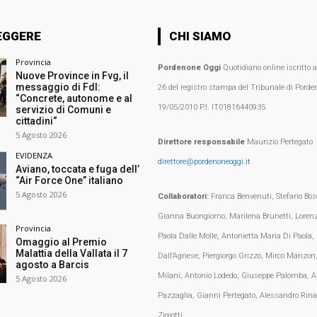
EGGERE
CHI SIAMO
Provincia
Pordenone Oggi
Quotidiano online iscritto 
Nuove Province in Fvg, il
messaggio di FdI:
26 del registro stampa del Tribunale di Porden
“Concrete, autonome e al
19/05/2010 P.I. IT01816440935
servizio di Comuni e
cittadini“
5 Agosto 2026
Direttore responsabile
Maurizio Pertegato
EVIDENZA
direttore@pordenoneoggi.it
Aviano, toccata e fuga dell’
“Air Force One” italiano
5 Agosto 2026
Collaboratori:
Franca Benvenuti, Stefano Bosc
Gianna Buongiorno, Marilena Brunetti, Loren
Provincia
Paola Dalle Molle, Antonietta Maria Di Paola,
Omaggio al Premio
Malattia della Vallata il 7
Dall’Agnese, Piergiorgo Grizzo, Mirco Manzon,
agosto a Barcis
Milani, Antonio Lodedo, Giuseppe Palomba, A
5 Agosto 2026
Pazzaglia, Gianni Pertegato, Alessandro Rina
Zigiotti.