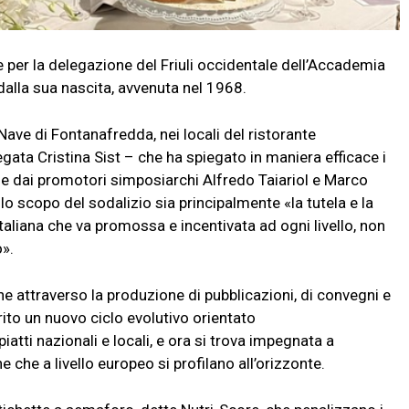
er la delegazione del Friuli occidentale dell’Accademia
dalla sua nascita, avvenuta nel 1968.
Nave di Fontanafredda, nei locali del ristorante
gata Cristina Sist – che ha spiegato in maniera efficace i
o – e dai promotori simposiarchi Alfredo Taiariol e Marco
o scopo del sodalizio sia principalmente «la tutela e la
taliana che va promossa e incentivata ad ogni livello, non
».
he attraverso la produzione di pubblicazioni, di convegni e
orito un nuovo ciclo evolutivo orientato
atti nazionali e locali, e ora si trova impegnata a
che a livello europeo si profilano all’orizzonte.