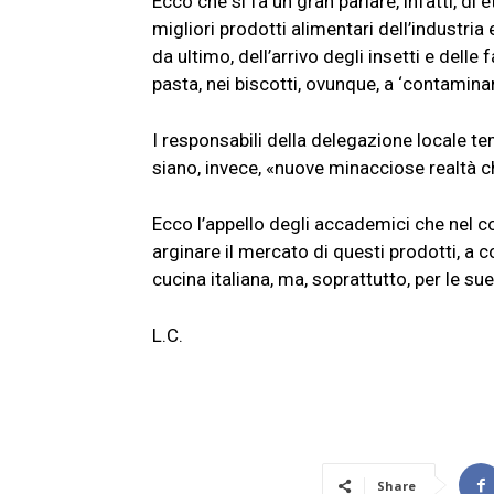
Ecco che si fa un gran parlare, infatti, di
migliori prodotti alimentari dell’industria 
da ultimo, dell’arrivo degli insetti e delle f
pasta, nei biscotti, ovunque, a ‘contaminare’
I responsabili della delegazione locale t
siano, invece, «nuove minacciose realtà c
Ecco l’appello degli accademici che nel c
arginare il mercato di questi prodotti, a
cucina italiana, ma, soprattutto, per le sue
L.C.
Share