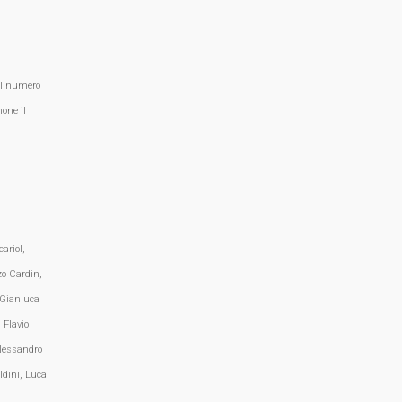
al numero
one il
ariol,
zo Cardin,
 Gianluca
 Flavio
lessandro
ldini, Luca