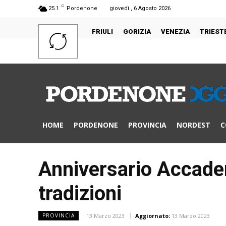
C
25.1
Pordenone
giovedì , 6 Agosto 2026
FRIULI
GORIZIA
VENEZIA
TRIEST
HOME
PORDENONE
PROVINCIA
NORDEST
C
Anniversario Accadem
tradizioni
13 Marzo 2023
Aggiornato:
13 Marzo 2023
PROVINCIA