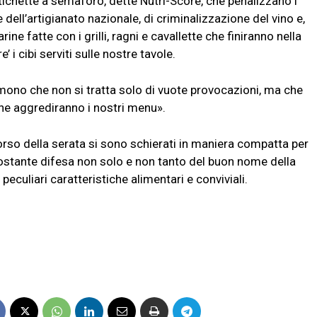
 etichette a semaforo, dette Nutri-Score, che penalizzano i
e dell’artigianato nazionale, di criminalizzazione del vino e,
arine fatte con i grilli, ragni e cavallette che finiranno nella
 i cibi serviti sulle nostre tavole.
emono che non si tratta solo di vuote provocazioni, ma che
he aggrediranno i nostri menu».
orso della serata si sono schierati in maniera compatta per
 costante difesa non solo e non tanto del buon nome della
 peculiari caratteristiche alimentari e conviviali.