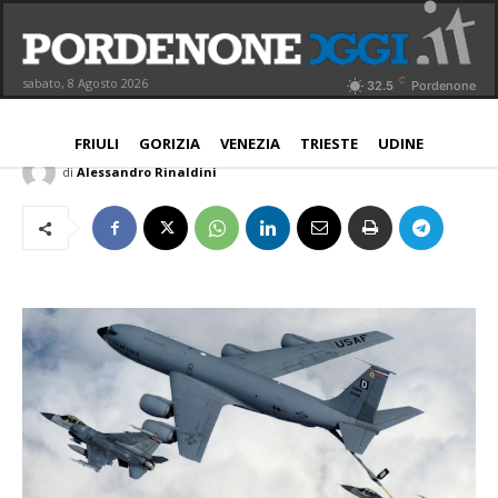
Esclusivo – Guerra Iran, nuovi rientri
di F16 dal Golfo a Aviano
C
sabato, 8 Agosto 2026
32.5
Pordenone
PROVINCIA
2 Luglio 2026
Aggiornato:
3 Luglio 2026
FRIULI
GORIZIA
VENEZIA
TRIESTE
UDINE
di
Alessandro Rinaldini