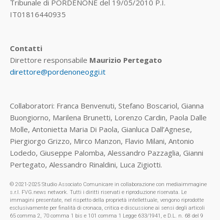
Tribunale di PORDENONE del 19/05/2010 P.I.
IT01816440935
Contatti
Direttore responsabile
Maurizio Pertegato
direttore@pordenoneoggi.it
Collaboratori: Franca Benvenuti, Stefano Boscariol, Gianna
Buongiorno, Marilena Brunetti, Lorenzo Cardin, Paola Dalle
Molle, Antonietta Maria Di Paola, Gianluca Dall’Agnese,
Piergiorgo Grizzo, Mirco Manzon, Flavio Milani, Antonio
Lodedo, Giuseppe Palomba, Alessandro Pazzaglia, Gianni
Pertegato, Alessandro Rinaldini, Luca Zigiotti.
© 2021-2025 Studio Associato Comunicare in collaborazione con mediaimmagine
s.r.l. FVG.news network. Tutti i diritti riservati e riproduzione riservata. Le
immagini presentate, nel rispetto della proprietà intellettuale, vengono riprodotte
esclusivamente per finalità di cronaca, critica e discussione ai sensi degli articoli
65 comma 2, 70 comma 1 bis e 101 comma 1 Legge 633/1941, e D.L. n. 68 del 9