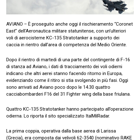
AVIANO – È proseguito anche oggi il rischieramento “Coronet
East” dell’Aeronautica militare statunitense, con un’ulteriori
voli di aerocisterne KC-135 Stratotanker a supporto dei
caccia in rientro dall’area di competenza del Medio Oriente.
Dopo il rientro di martedi di una parte del contingente di F-16
di stanza ad Aviano, i dati di tracciamento dei voli odierni
indicano che altri aerei stanno facendo ritorno in Europa,
evidenziando come il ritiro si stia svolgendo in più fasi. Oggi
sono arrivati ad Aviano poco dopo le 14.30 quattro
cacciabombarderi F16 del 31 Fighter wing della base friulana.
Quattro KC-135 Stratotanker hanno partecipato all’operazione
odierna. Lo riporta il sito specializzato ItalMilRadar.
La prima coppia, operativa dalla base aerea di Larissa
(Grecia), era composta dai velivoli 62-3540 (nominativo RAKE