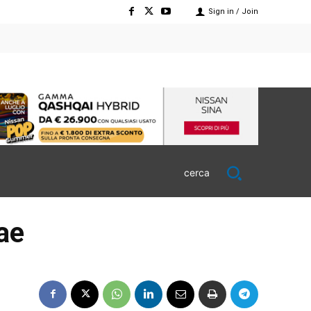
Sign in / Join
cerca
ae