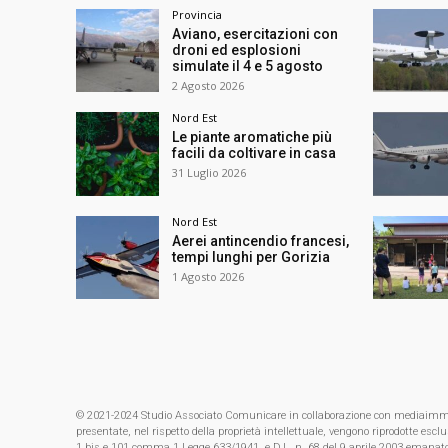
Provincia
Aviano, esercitazioni con
droni ed esplosioni
simulate il 4 e 5 agosto
2 Agosto 2026
Nord Est
Le piante aromatiche più
facili da coltivare in casa
31 Luglio 2026
Nord Est
Aerei antincendio francesi,
tempi lunghi per Gorizia
1 Agosto 2026
© 2021-2024 Studio Associato Comunicare in collaborazione con mediaimmagin
presentate, nel rispetto della proprietà intellettuale, vengono riprodotte es
1 bis e 101 comma 1 Legge 633/1941, e D.L. n. 68 del 9 aprile 2003 emanat