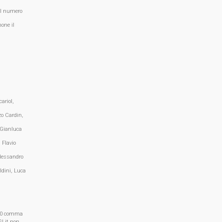
al numero
one il
ariol,
zo Cardin,
 Gianluca
 Flavio
lessandro
ldini, Luca
, 70 comma
I.it non