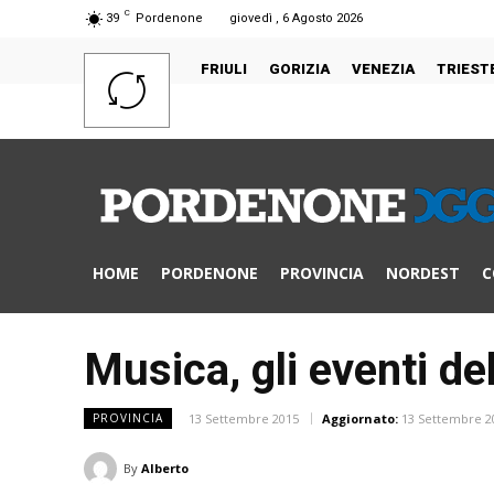
C
39
Pordenone
giovedì , 6 Agosto 2026
FRIULI
GORIZIA
VENEZIA
TRIEST
HOME
PORDENONE
PROVINCIA
NORDEST
C
Musica, gli eventi d
13 Settembre 2015
Aggiornato:
13 Settembre 2
PROVINCIA
By
Alberto