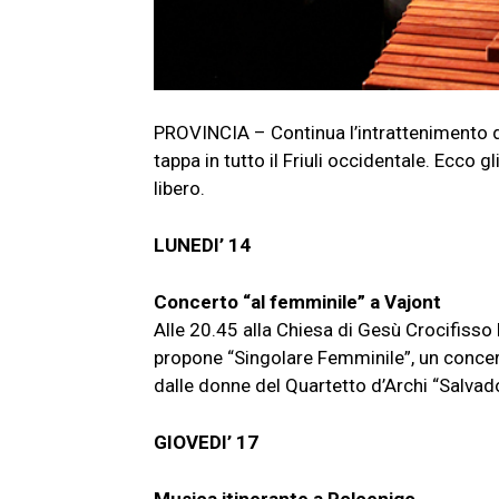
PROVINCIA – Continua l’intrattenimento d
tappa in tutto il Friuli occidentale. Ecc
libero.
LUNEDI’ 14
Concerto “al femminile” a Vajont
Alle 20.45 alla Chiesa di Gesù Crocifisso
propone “Singolare Femminile”, un concer
dalle donne del Quartetto d’Archi “Salva
GIOVEDI’ 17
Musica itinerante a Polcenigo