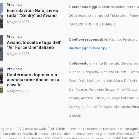
Provincia
Pordenone Oggi
Quotidiano online iscritto 
Esercitazioni Nato, aereo
radar “Sentry” ad Aviano
26 del registro stampa del Tribunale di Porden
6 Agosto 2026
19/05/2010 P.I. IT01816440935
Provincia
Direttore responsabile
Maurizio Pertegato
Aviano, toccata e fuga dell’
“Air Force One” italiano
direttore@pordenoneoggi.it
6 Agosto 2026
Collaboratori:
Franca Benvenuti, Stefano Bosc
Provincia
Gianna Buongiorno, Marilena Brunetti, Loren
Confermato doposcuola
associazione Anche noi a
Paola Dalle Molle, Antonietta Maria Di Paola,
cavallo
Dall’Agnese, Piergiorgo Grizzo, Mirco Manzon,
6 Agosto 2026
Milani, Antonio Lodedo, Giuseppe Palomba, A
Pazzaglia, Gianni Pertegato, Alessandro Rina
Zigiotti.
e s.r.l. FVG.news network. Tutti i diritti riservati e riproduzione riservata. Le immagini
clusivamente per finalità di cronaca, critica e discussione ai sensi degli articoli 65 comma 2
o in attuazione della direttiva 2001/29/CE. La pubblicazione di un testo in PORDENONEOGG