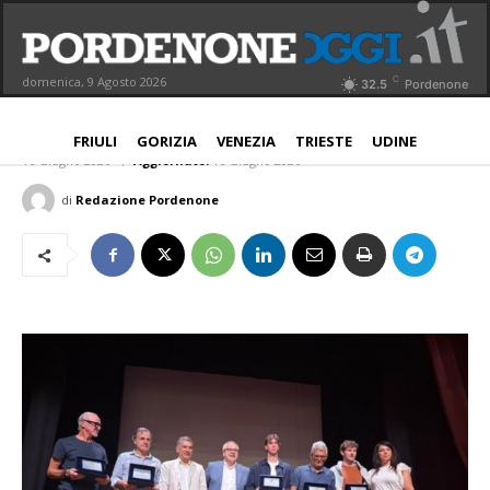
Polcenigo celebra i suoi campioni:
una serata di calcio, memoria e
C
domenica, 9 Agosto 2026
32.5
Pordenone
orgoglio territoriale
PROVINCIA
FRIULI
GORIZIA
VENEZIA
TRIESTE
UDINE
16 Giugno 2026
Aggiornato:
16 Giugno 2026
di
Redazione Pordenone