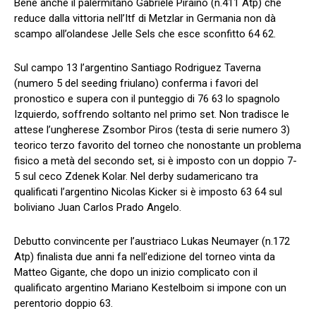
Bene anche il palermitano Gabriele Piraino (n.411 Atp) che
reduce dalla vittoria nell’Itf di Metzlar in Germania non dà
scampo all’olandese Jelle Sels che esce sconfitto 64 62.
Sul campo 13 l’argentino Santiago Rodriguez Taverna
(numero 5 del seeding friulano) conferma i favori del
pronostico e supera con il punteggio di 76 63 lo spagnolo
Izquierdo, soffrendo soltanto nel primo set. Non tradisce le
attese l’ungherese Zsombor Piros (testa di serie numero 3)
teorico terzo favorito del torneo che nonostante un problema
fisico a metà del secondo set, si è imposto con un doppio 7-
5 sul ceco Zdenek Kolar. Nel derby sudamericano tra
qualificati l’argentino Nicolas Kicker si è imposto 63 64 sul
boliviano Juan Carlos Prado Angelo.
Debutto convincente per l’austriaco Lukas Neumayer (n.172
Atp) finalista due anni fa nell’edizione del torneo vinta da
Matteo Gigante, che dopo un inizio complicato con il
qualificato argentino Mariano Kestelboim si impone con un
perentorio doppio 63.