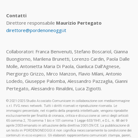
Contatti
Direttore responsabile
Maurizio Pertegato
direttore@pordenoneoggi.it
Collaboratori: Franca Benvenuti, Stefano Boscariol, Gianna
Buongiorno, Marilena Brunetti, Lorenzo Cardin, Paola Dalle
Molle, Antonietta Maria Di Paola, Gianluca Dall’Agnese,
Piergiorgo Grizzo, Mirco Manzon, Flavio Milani, Antonio
Lodedo, Giuseppe Palomba, Alessandro Pazzaglia, Gianni
Pertegato, Alessandro Rinaldini, Luca Zigiotti.
© 2021-2025 Studio Associato Comunicare in collaborazione con mediaimmagine
s.r.l. FVG.news network. Tutti i diritti riservati e riproduzione riservata. Le
immagini presentate, nel rispetto della proprietà intellettuale, vengono riprodotte
esclusivamente per finalità di cronaca, critica e discussione ai sensi degli articoli
65 comma 2, 70 comma 1 bis e 101 comma 1 Legge 633/1941, e D.L. n. 68 del 9
aprile 2003 emanato in attuazione della direttiva 2001/29/CE. La pubblicazione di
un testo in PORDENONEOGGI.it non significa necessariamente la condivisione dei
contenuti in esso espressi. Gli elaborati rappresentano comunicati stampa, pareri,