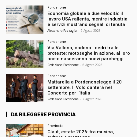
Pordenone
Economia globale a due velocità: il
lavoro USA rallenta, mentre industria
e servizi mostrano segnali di tenuta
Alessandro Pazzaglia
-
7 Agosto 2026
Pordenone
Via Vallona, cadono i cedri tra le
proteste: motoseghe in azione, al loro
posto nasceranno nuovi parcheggi
Redazione Pordenone
-
6 Agosto 2026
Pordenone
Mattarella a Pordenonelegge il 20
settembre. Il Volo canterà nel
Concerto per l’Italia
Redazione Pordenone
-
7 Agosto 2026
DA RILEGGERE PROVINCIA
Provincia
Claut, estate 2026: tra musica,