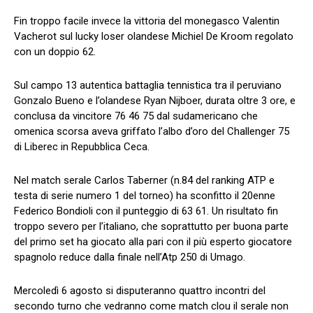
Fin troppo facile invece la vittoria del monegasco Valentin
Vacherot sul lucky loser olandese Michiel De Kroom regolato
con un doppio 62.
Sul campo 13 autentica battaglia tennistica tra il peruviano
Gonzalo Bueno e l’olandese Ryan Nijboer, durata oltre 3 ore, e
conclusa da vincitore 76 46 75 dal sudamericano che
omenica scorsa aveva griffato l’albo d’oro del Challenger 75
di Liberec in Repubblica Ceca.
Nel match serale Carlos Taberner (n.84 del ranking ATP e
testa di serie numero 1 del torneo) ha sconfitto il 20enne
Federico Bondioli con il punteggio di 63 61. Un risultato fin
troppo severo per l’italiano, che soprattutto per buona parte
del primo set ha giocato alla pari con il più esperto giocatore
spagnolo reduce dalla finale nell’Atp 250 di Umago.
Mercoledì 6 agosto si disputeranno quattro incontri del
secondo turno che vedranno come match clou il serale non