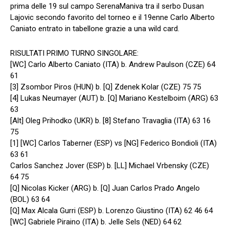
prima delle 19 sul campo SerenaManiva tra il serbo Dusan
Lajovic secondo favorito del torneo e il 19enne Carlo Alberto
Caniato entrato in tabellone grazie a una wild card.
RISULTATI PRIMO TURNO SINGOLARE:
[WC] Carlo Alberto Caniato (ITA) b. Andrew Paulson (CZE) 64
61
[3] Zsombor Piros (HUN) b. [Q] Zdenek Kolar (CZE) 75 75
[4] Lukas Neumayer (AUT) b. [Q] Mariano Kestelboim (ARG) 63
63
[Alt] Oleg Prihodko (UKR) b. [8] Stefano Travaglia (ITA) 63 16
75
[1] [WC] Carlos Taberner (ESP) vs [NG] Federico Bondioli (ITA)
63 61
Carlos Sanchez Jover (ESP) b. [LL] Michael Vrbensky (CZE)
64 75
[Q] Nicolas Kicker (ARG) b. [Q] Juan Carlos Prado Angelo
(BOL) 63 64
[Q] Max Alcala Gurri (ESP) b. Lorenzo Giustino (ITA) 62 46 64
[WC] Gabriele Piraino (ITA) b. Jelle Sels (NED) 64 62