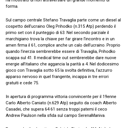
ha mostrato di non attraversare un grande momento di
forma.
Sul campo centrale Stefano Travaglia parte come un diesel al
cospetto dell’ucraino Oleg Prihodko (n.315 Atp) perdendo il
primo set con il punteggio di 63. Nel secondo parziale il
marchigiano trova la chiave per far girare l’incontro e in un
amen firma il 61, complice anche un calo dell’ucraino. Proprio
quando l’inerzia sembrerebbe essere di Travaglia, Prihodko
scappa sul 41. Il medical time out sembrerebbe dare nuove
energie all’italiano che aggancia la parità a 4. Nel dodicesimo
gioco con Travaglia sotto 65 la svolta definitiva, l’azzurro
apparso nervoso in quel frangente, incappa in tre errori
gratuiti e cede 75.
In apertura di programma vittoria convincente per il 19enne
Carlo Alberto Caniato (n.629 Atp) seguito da coach Alberto
Casadei, che supera 64 61 senza troppi patemi il ceco
Andrew Paulson nella sfida sul campo SerenaManiva.