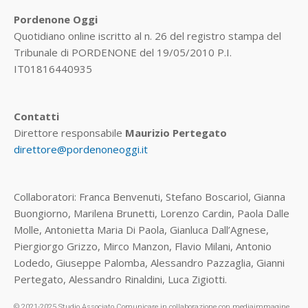
Pordenone Oggi
Quotidiano online iscritto al n. 26 del registro stampa del
Tribunale di PORDENONE del 19/05/2010 P.I.
IT01816440935
Contatti
Direttore responsabile
Maurizio Pertegato
direttore@pordenoneoggi.it
Collaboratori: Franca Benvenuti, Stefano Boscariol, Gianna
Buongiorno, Marilena Brunetti, Lorenzo Cardin, Paola Dalle
Molle, Antonietta Maria Di Paola, Gianluca Dall’Agnese,
Piergiorgo Grizzo, Mirco Manzon, Flavio Milani, Antonio
Lodedo, Giuseppe Palomba, Alessandro Pazzaglia, Gianni
Pertegato, Alessandro Rinaldini, Luca Zigiotti.
© 2021-2025 Studio Associato Comunicare in collaborazione con mediaimmagine