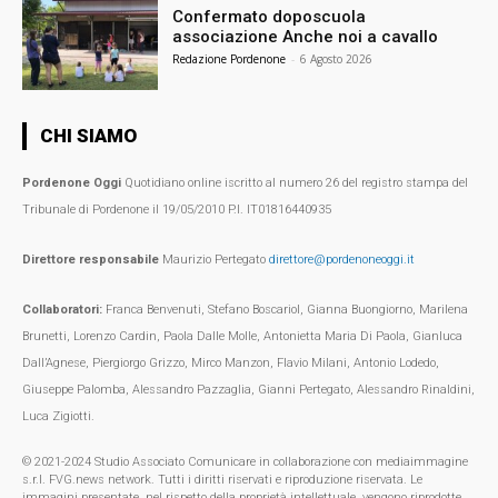
Confermato doposcuola
associazione Anche noi a cavallo
Redazione Pordenone
-
6 Agosto 2026
CHI SIAMO
Pordenone Oggi
Quotidiano online iscritto al numero 26 del registro stampa del
Tribunale di Pordenone il 19/05/2010 P.I. IT01816440935
Direttore responsabile
Maurizio Pertegato
direttore@pordenoneoggi.it
Collaboratori:
Franca Benvenuti, Stefano Boscariol, Gianna Buongiorno, Marilena
Brunetti, Lorenzo Cardin, Paola Dalle Molle, Antonietta Maria Di Paola, Gianluca
Dall’Agnese, Piergiorgo Grizzo, Mirco Manzon, Flavio Milani, Antonio Lodedo,
Giuseppe Palomba, Alessandro Pazzaglia, Gianni Pertegato, Alessandro Rinaldini,
Luca Zigiotti.
© 2021-2024 Studio Associato Comunicare in collaborazione con mediaimmagine
s.r.l. FVG.news network. Tutti i diritti riservati e riproduzione riservata. Le
immagini presentate, nel rispetto della proprietà intellettuale, vengono riprodotte