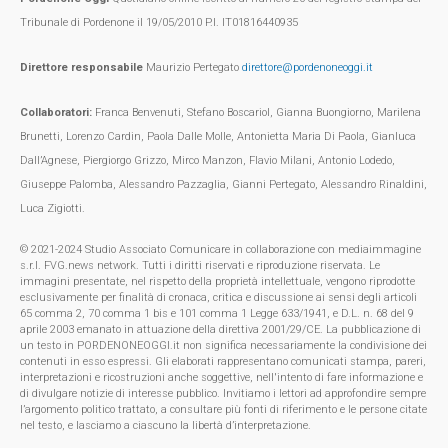
Tribunale di Pordenone il 19/05/2010 P.I. IT01816440935
Direttore responsabile
Maurizio Pertegato
direttore@pordenoneoggi.it
Collaboratori:
Franca Benvenuti, Stefano Boscariol, Gianna Buongiorno, Marilena
Brunetti, Lorenzo Cardin, Paola Dalle Molle, Antonietta Maria Di Paola, Gianluca
Dall’Agnese, Piergiorgo Grizzo, Mirco Manzon, Flavio Milani, Antonio Lodedo,
Giuseppe Palomba, Alessandro Pazzaglia, Gianni Pertegato, Alessandro Rinaldini,
Luca Zigiotti.
© 2021-2024 Studio Associato Comunicare in collaborazione con mediaimmagine
s.r.l. FVG.news network. Tutti i diritti riservati e riproduzione riservata. Le
immagini presentate, nel rispetto della proprietà intellettuale, vengono riprodotte
esclusivamente per finalità di cronaca, critica e discussione ai sensi degli articoli
65 comma 2, 70 comma 1 bis e 101 comma 1 Legge 633/1941, e D.L. n. 68 del 9
aprile 2003 emanato in attuazione della direttiva 2001/29/CE. La pubblicazione di
un testo in PORDENONEOGGI.it non significa necessariamente la condivisione dei
contenuti in esso espressi. Gli elaborati rappresentano comunicati stampa, pareri,
interpretazioni e ricostruzioni anche soggettive, nell'intento di fare informazione e
di divulgare notizie di interesse pubblico. Invitiamo i lettori ad approfondire sempre
l’argomento politico trattato, a consultare più fonti di riferimento e le persone citate
nel testo, e lasciamo a ciascuno la libertà d’interpretazione.