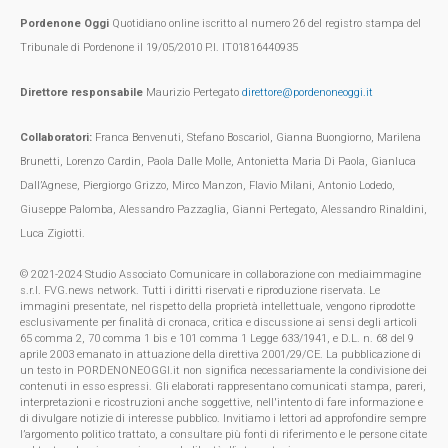
Pordenone Oggi
Quotidiano online iscritto al numero 26 del registro stampa del
Tribunale di Pordenone il 19/05/2010 P.I. IT01816440935
Direttore responsabile
Maurizio Pertegato
direttore@pordenoneoggi.it
Collaboratori:
Franca Benvenuti, Stefano Boscariol, Gianna Buongiorno, Marilena
Brunetti, Lorenzo Cardin, Paola Dalle Molle, Antonietta Maria Di Paola, Gianluca
Dall’Agnese, Piergiorgo Grizzo, Mirco Manzon, Flavio Milani, Antonio Lodedo,
Giuseppe Palomba, Alessandro Pazzaglia, Gianni Pertegato, Alessandro Rinaldini,
Luca Zigiotti.
© 2021-2024 Studio Associato Comunicare in collaborazione con mediaimmagine
s.r.l. FVG.news network. Tutti i diritti riservati e riproduzione riservata. Le
immagini presentate, nel rispetto della proprietà intellettuale, vengono riprodotte
esclusivamente per finalità di cronaca, critica e discussione ai sensi degli articoli
65 comma 2, 70 comma 1 bis e 101 comma 1 Legge 633/1941, e D.L. n. 68 del 9
aprile 2003 emanato in attuazione della direttiva 2001/29/CE. La pubblicazione di
un testo in PORDENONEOGGI.it non significa necessariamente la condivisione dei
contenuti in esso espressi. Gli elaborati rappresentano comunicati stampa, pareri,
interpretazioni e ricostruzioni anche soggettive, nell'intento di fare informazione e
di divulgare notizie di interesse pubblico. Invitiamo i lettori ad approfondire sempre
l’argomento politico trattato, a consultare più fonti di riferimento e le persone citate