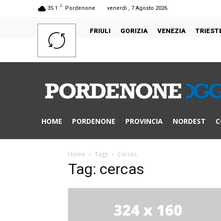
C
35.1
Pordenone
venerdì , 7 Agosto 2026
FRIULI
GORIZIA
VENEZIA
TRIEST
HOME
PORDENONE
PROVINCIA
NORDEST
C
Home
Tags
Cercas
Tag: cercas