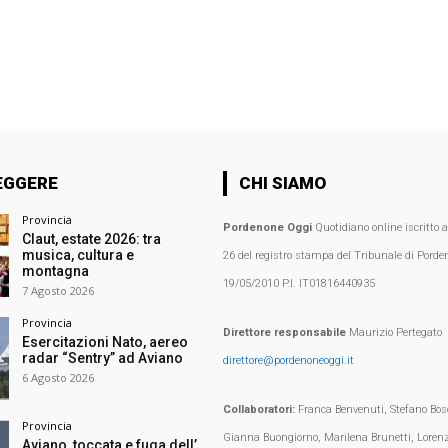
EGGERE
CHI SIAMO
Provincia
Pordenone Oggi
Quotidiano online iscritto 
Claut, estate 2026: tra
musica, cultura e
26 del registro stampa del Tribunale di Porden
montagna
19/05/2010 P.I. IT01816440935
7 Agosto 2026
Provincia
Direttore responsabile
Maurizio Pertegato
Esercitazioni Nato, aereo
radar “Sentry” ad Aviano
direttore@pordenoneoggi.it
6 Agosto 2026
Collaboratori:
Franca Benvenuti, Stefano Bosc
Provincia
Gianna Buongiorno, Marilena Brunetti, Loren
Aviano, toccata e fuga dell’