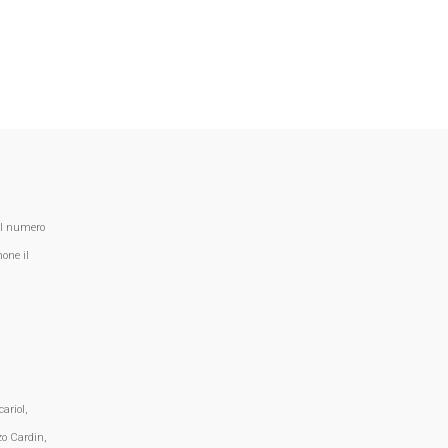
al numero
one il
ariol,
zo Cardin,