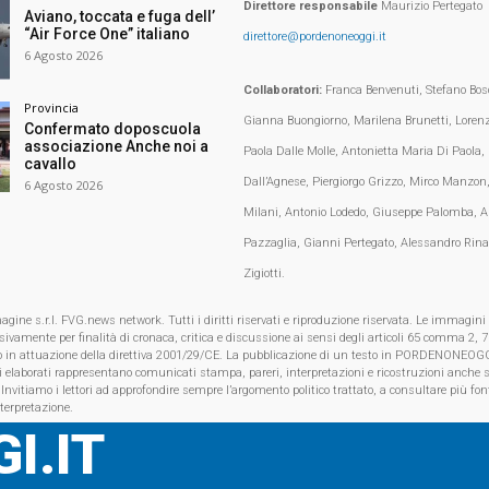
Direttore responsabile
Maurizio Pertegato
Aviano, toccata e fuga dell’
“Air Force One” italiano
direttore@pordenoneoggi.it
6 Agosto 2026
Collaboratori:
Franca Benvenuti, Stefano Bosc
Provincia
Gianna Buongiorno, Marilena Brunetti, Loren
Confermato doposcuola
associazione Anche noi a
Paola Dalle Molle, Antonietta Maria Di Paola,
cavallo
Dall’Agnese, Piergiorgo Grizzo, Mirco Manzon,
6 Agosto 2026
Milani, Antonio Lodedo, Giuseppe Palomba, A
Pazzaglia, Gianni Pertegato, Alessandro Rina
Zigiotti.
e s.r.l. FVG.news network. Tutti i diritti riservati e riproduzione riservata. Le immagini
clusivamente per finalità di cronaca, critica e discussione ai sensi degli articoli 65 comma 2
o in attuazione della direttiva 2001/29/CE. La pubblicazione di un testo in PORDENONEOGG
i elaborati rappresentano comunicati stampa, pareri, interpretazioni e ricostruzioni anche s
 Invitiamo i lettori ad approfondire sempre l’argomento politico trattato, a consultare più font
nterpretazione.
I.IT