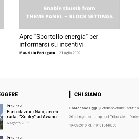
I
Apre “Sportello energia” per
informarsi su incentivi
Maurizio Pertegato
-
2 Luglio 2020
EGGERE
CHI SIAMO
Provincia
Pordenone Oggi
Quotidiano online iscritto 
Esercitazioni Nato, aereo
radar “Sentry” ad Aviano
26 del registro stampa del Tribunale di Porden
6 Agosto 2026
19/05/2010 P.I. IT01816440935
Provincia