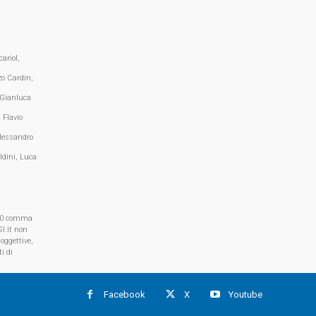
ariol,
zo Cardin,
 Gianluca
 Flavio
lessandro
ldini, Luca
, 70 comma
I.it non
oggettive,
i di
Facebook
X
Youtube