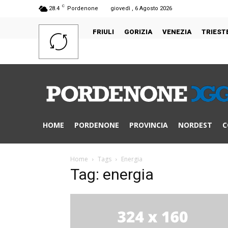
C
28.4
Pordenone
giovedì , 6 Agosto 2026
FRIULI
GORIZIA
VENEZIA
TRIEST
HOME
PORDENONE
PROVINCIA
NORDEST
C
Home
Tags
Energia
Tag: energia