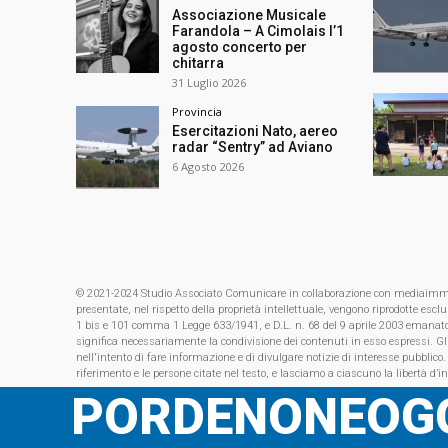
Associazione Musicale
Farandola – A Cimolais l’1
agosto concerto per
chitarra
31 Luglio 2026
Provincia
Esercitazioni Nato, aereo
radar “Sentry” ad Aviano
6 Agosto 2026
© 2021-2024 Studio Associato Comunicare in collaborazione con mediaimmagin
presentate, nel rispetto della proprietà intellettuale, vengono riprodotte es
1 bis e 101 comma 1 Legge 633/1941, e D.L. n. 68 del 9 aprile 2003 emanat
significa necessariamente la condivisione dei contenuti in esso espressi. Gl
nell'intento di fare informazione e di divulgare notizie di interesse pubblico.
riferimento e le persone citate nel testo, e lasciamo a ciascuno la libertà d’i
PORDENONEOGG