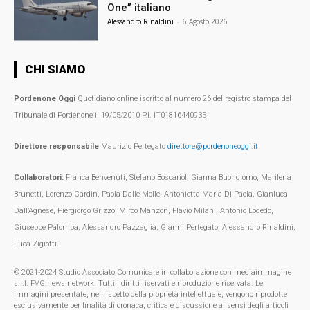
One” italiano
Alessandro Rinaldini
-
6 Agosto 2026
CHI SIAMO
Pordenone Oggi
Quotidiano online iscritto al numero 26 del registro stampa del
Tribunale di Pordenone il 19/05/2010 P.I. IT01816440935
Direttore responsabile
Maurizio Pertegato
direttore@pordenoneoggi.it
Collaboratori:
Franca Benvenuti, Stefano Boscariol, Gianna Buongiorno, Marilena
Brunetti, Lorenzo Cardin, Paola Dalle Molle, Antonietta Maria Di Paola, Gianluca
Dall’Agnese, Piergiorgo Grizzo, Mirco Manzon, Flavio Milani, Antonio Lodedo,
Giuseppe Palomba, Alessandro Pazzaglia, Gianni Pertegato, Alessandro Rinaldini,
Luca Zigiotti.
© 2021-2024 Studio Associato Comunicare in collaborazione con mediaimmagine
s.r.l. FVG.news network. Tutti i diritti riservati e riproduzione riservata. Le
immagini presentate, nel rispetto della proprietà intellettuale, vengono riprodotte
esclusivamente per finalità di cronaca, critica e discussione ai sensi degli articoli