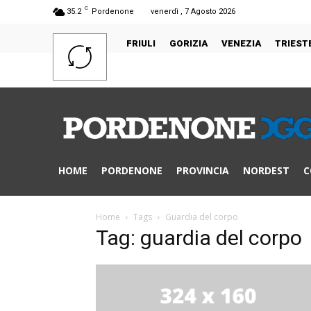
C
35.2
Pordenone
venerdì , 7 Agosto 2026
FRIULI
GORIZIA
VENEZIA
TRIEST
HOME
PORDENONE
PROVINCIA
NORDEST
C
Home
Tags
Guardia del corpo
Tag: guardia del corpo