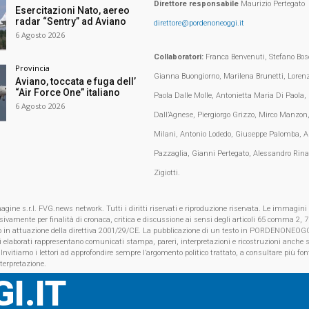
Direttore responsabile
Maurizio Pertegato
Esercitazioni Nato, aereo
radar “Sentry” ad Aviano
direttore@pordenoneoggi.it
6 Agosto 2026
Collaboratori:
Franca Benvenuti, Stefano Bosc
Provincia
Gianna Buongiorno, Marilena Brunetti, Loren
Aviano, toccata e fuga dell’
“Air Force One” italiano
Paola Dalle Molle, Antonietta Maria Di Paola,
6 Agosto 2026
Dall’Agnese, Piergiorgo Grizzo, Mirco Manzon,
Milani, Antonio Lodedo, Giuseppe Palomba, A
Pazzaglia, Gianni Pertegato, Alessandro Rina
Zigiotti.
e s.r.l. FVG.news network. Tutti i diritti riservati e riproduzione riservata. Le immagini
clusivamente per finalità di cronaca, critica e discussione ai sensi degli articoli 65 comma 2
o in attuazione della direttiva 2001/29/CE. La pubblicazione di un testo in PORDENONEOGG
i elaborati rappresentano comunicati stampa, pareri, interpretazioni e ricostruzioni anche s
 Invitiamo i lettori ad approfondire sempre l’argomento politico trattato, a consultare più font
nterpretazione.
I.IT