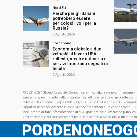
Nord Est
Perché per gli italiani
potrebbero essere
pericolosi i voli per la
Russia?
7 Agosto 2026
Pordenone
Economia globale a due
velocità: il lavoro USA
rallenta, mentre industria e
servizi mostrano segnali di
tenuta
7 Agosto 2026
© 2021-2024 Studio Associato Comunicare in collaborazione con mediaimmagin
presentate, nel rispetto della proprietà intellettuale, vengono riprodotte es
1 bis e 101 comma 1 Legge 633/1941, e D.L. n. 68 del 9 aprile 2003 emanat
significa necessariamente la condivisione dei contenuti in esso espressi. Gl
nell'intento di fare informazione e di divulgare notizie di interesse pubblico.
riferimento e le persone citate nel testo, e lasciamo a ciascuno la libertà d’i
PORDENONEOGG