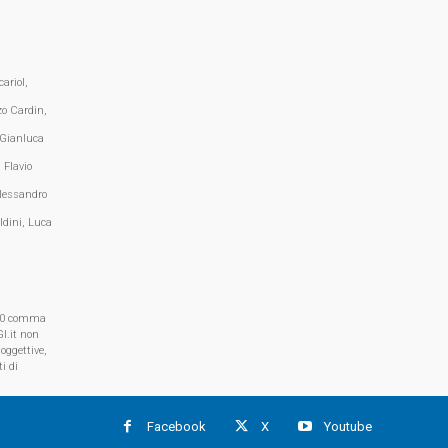
ariol,
zo Cardin,
 Gianluca
 Flavio
lessandro
ldini, Luca
, 70 comma
I.it non
oggettive,
i di
Facebook
X
Youtube