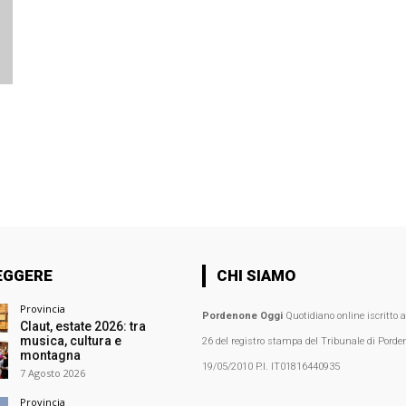
EGGERE
CHI SIAMO
Provincia
Pordenone Oggi
Quotidiano online iscritto 
Claut, estate 2026: tra
musica, cultura e
26 del registro stampa del Tribunale di Porden
montagna
19/05/2010 P.I. IT01816440935
7 Agosto 2026
Provincia