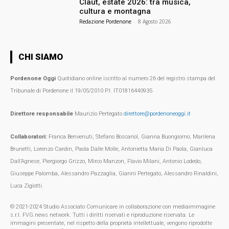
Claut, estate 2026: tra musica,
cultura e montagna
Redazione Pordenone
-
8 Agosto 2026
CHI SIAMO
Pordenone Oggi
Quotidiano online iscritto al numero 26 del registro stampa del
Tribunale di Pordenone il 19/05/2010 P.I. IT01816440935
Direttore responsabile
Maurizio Pertegato
direttore@pordenoneoggi.it
Collaboratori:
Franca Benvenuti, Stefano Boscariol, Gianna Buongiorno, Marilena
Brunetti, Lorenzo Cardin, Paola Dalle Molle, Antonietta Maria Di Paola, Gianluca
Dall’Agnese, Piergiorgo Grizzo, Mirco Manzon, Flavio Milani, Antonio Lodedo,
Giuseppe Palomba, Alessandro Pazzaglia, Gianni Pertegato, Alessandro Rinaldini,
Luca Zigiotti.
© 2021-2024 Studio Associato Comunicare in collaborazione con mediaimmagine
s.r.l. FVG.news network. Tutti i diritti riservati e riproduzione riservata. Le
immagini presentate, nel rispetto della proprietà intellettuale, vengono riprodotte