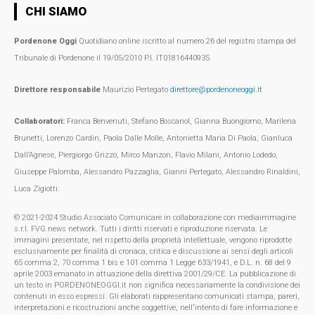
CHI SIAMO
Pordenone Oggi
Quotidiano online iscritto al numero 26 del registro stampa del
Tribunale di Pordenone il 19/05/2010 P.I. IT01816440935
Direttore responsabile
Maurizio Pertegato
direttore@pordenoneoggi.it
Collaboratori:
Franca Benvenuti, Stefano Boscariol, Gianna Buongiorno, Marilena
Brunetti, Lorenzo Cardin, Paola Dalle Molle, Antonietta Maria Di Paola, Gianluca
Dall’Agnese, Piergiorgo Grizzo, Mirco Manzon, Flavio Milani, Antonio Lodedo,
Giuseppe Palomba, Alessandro Pazzaglia, Gianni Pertegato, Alessandro Rinaldini,
Luca Zigiotti.
© 2021-2024 Studio Associato Comunicare in collaborazione con mediaimmagine
s.r.l. FVG.news network. Tutti i diritti riservati e riproduzione riservata. Le
immagini presentate, nel rispetto della proprietà intellettuale, vengono riprodotte
esclusivamente per finalità di cronaca, critica e discussione ai sensi degli articoli
65 comma 2, 70 comma 1 bis e 101 comma 1 Legge 633/1941, e D.L. n. 68 del 9
aprile 2003 emanato in attuazione della direttiva 2001/29/CE. La pubblicazione di
un testo in PORDENONEOGGI.it non significa necessariamente la condivisione dei
contenuti in esso espressi. Gli elaborati rappresentano comunicati stampa, pareri,
interpretazioni e ricostruzioni anche soggettive, nell'intento di fare informazione e