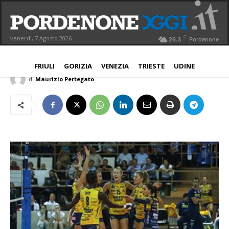
Imoco Volley, domenica al Palaverde
arriva Legnano
C
venerdì, 7 Agosto 2026
26.3
Pordenone
NORD EST
4 Novembre 2017
Aggiornato:
4 Novembre 2017
FRIULI
GORIZIA
VENEZIA
TRIESTE
UDINE
di
Maurizio Pertegato