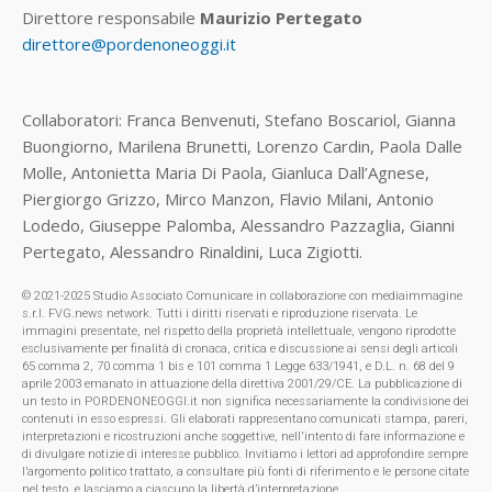
Direttore responsabile
Maurizio Pertegato
direttore@pordenoneoggi.it
Collaboratori: Franca Benvenuti, Stefano Boscariol, Gianna
Buongiorno, Marilena Brunetti, Lorenzo Cardin, Paola Dalle
Molle, Antonietta Maria Di Paola, Gianluca Dall’Agnese,
Piergiorgo Grizzo, Mirco Manzon, Flavio Milani, Antonio
Lodedo, Giuseppe Palomba, Alessandro Pazzaglia, Gianni
Pertegato, Alessandro Rinaldini, Luca Zigiotti.
© 2021-2025 Studio Associato Comunicare in collaborazione con mediaimmagine
s.r.l. FVG.news network. Tutti i diritti riservati e riproduzione riservata. Le
immagini presentate, nel rispetto della proprietà intellettuale, vengono riprodotte
esclusivamente per finalità di cronaca, critica e discussione ai sensi degli articoli
65 comma 2, 70 comma 1 bis e 101 comma 1 Legge 633/1941, e D.L. n. 68 del 9
aprile 2003 emanato in attuazione della direttiva 2001/29/CE. La pubblicazione di
un testo in PORDENONEOGGI.it non significa necessariamente la condivisione dei
contenuti in esso espressi. Gli elaborati rappresentano comunicati stampa, pareri,
interpretazioni e ricostruzioni anche soggettive, nell'intento di fare informazione e
di divulgare notizie di interesse pubblico. Invitiamo i lettori ad approfondire sempre
l’argomento politico trattato, a consultare più fonti di riferimento e le persone citate
nel testo, e lasciamo a ciascuno la libertà d’interpretazione.