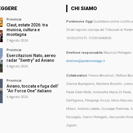
EGGERE
CHI SIAMO
Provincia
Pordenone Oggi
Quotidiano online iscritto 
Claut, estate 2026: tra
musica, cultura e
26 del registro stampa del Tribunale di Porden
montagna
19/05/2010 P.I. IT01816440935
7 Agosto 2026
Provincia
Direttore responsabile
Maurizio Pertegato
Esercitazioni Nato, aereo
radar “Sentry” ad Aviano
direttore@pordenoneoggi.it
6 Agosto 2026
Collaboratori:
Franca Benvenuti, Stefano Bosc
Provincia
Gianna Buongiorno, Marilena Brunetti, Loren
Aviano, toccata e fuga dell’
“Air Force One” italiano
Paola Dalle Molle, Antonietta Maria Di Paola,
6 Agosto 2026
Dall’Agnese, Piergiorgo Grizzo, Mirco Manzon,
Milani, Antonio Lodedo, Giuseppe Palomba, A
Pazzaglia, Gianni Pertegato, Alessandro Rina
Zigiotti.