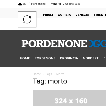
C
35.1
Pordenone
venerdì , 7 Agosto 2026
FRIULI
GORIZIA
VENEZIA
TRIEST
HOME
PORDENONE
PROVINCIA
NORDEST
C
Home
Tags
Morto
Tag: morto