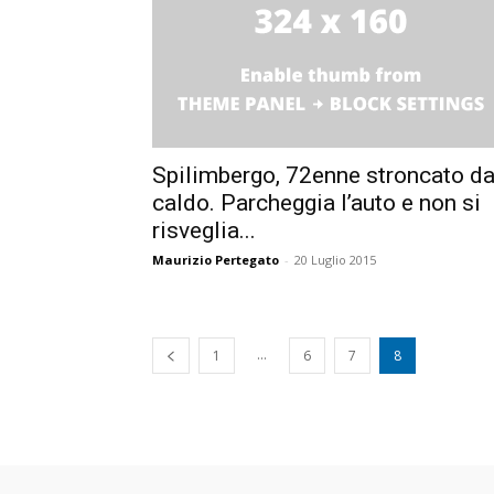
Spilimbergo, 72enne stroncato da
caldo. Parcheggia l’auto e non si
risveglia...
Maurizio Pertegato
-
20 Luglio 2015
...
1
6
7
8