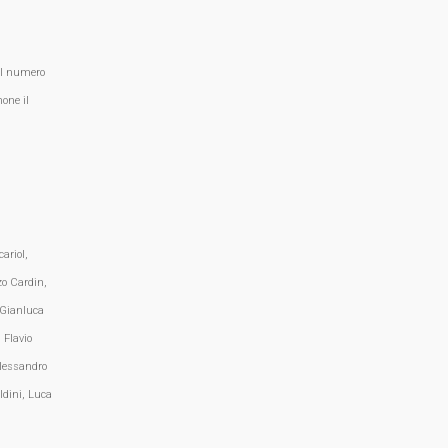
al numero
one il
ariol,
zo Cardin,
 Gianluca
 Flavio
lessandro
ldini, Luca