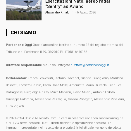
Esercitazioni Nato, aereo radar
“Sentry” ad Aviano
Alessandro Rinaldini
-
6 Agosto 2026
CHI SIAMO
Pordenone Oggi
Quotidiano online iscritto al numero 26 del registro stampa del
Tribunale di Pordenone il 19/05/2010 P.I. IT01816440935
Direttore responsabile
Maurizio Pertegato
direttore@pordenoneoggi.it
Collaboratori:
Franca Benvenuti, Stefano Boscariol, Gianna Buongiorno, Marilena
Brunetti, Lorenzo Cardin, Paola Dalle Molle, Antonietta Maria Di Paola, Gianluca
Dall’Agnese, Piergiorgo Grizzo, Mirco Manzon, Flavio Milani, Antonio Lodedo,
Giuseppe Palomba, Alessandro Pazzaglia, Gianni Pertegato, Alessandro Rinaldini,
Luca Zigiotti.
© 2021-2024 Studio Associato Comunicare in collaborazione con mediaimmagine
s.r.l. FVG.news network. Tutti i diritti riservati e riproduzione riservata. Le
immagini presentate, nel rispetto della proprietà intellettuale, vengono riprodotte