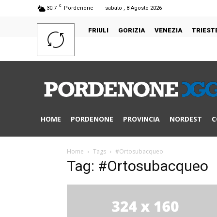
C
30.7
Pordenone
sabato , 8 Agosto 2026
FRIULI
GORIZIA
VENEZIA
TRIEST
HOME
PORDENONE
PROVINCIA
NORDEST
C
Home
Tags
#Ortosubacqueo
Tag: #Ortosubacqueo