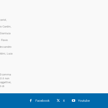
ariol,
zo Cardin,
 Gianluca
 Flavio
lessandro
ldini, Luca
, 70 comma
I.it non
oggettive,
i di
Facebook
X
Youtube