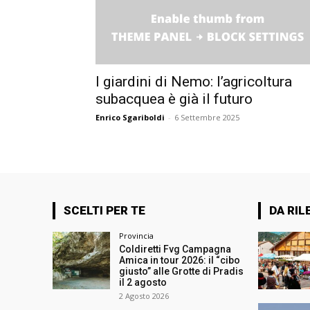
I giardini di Nemo: l’agricoltura
subacquea è già il futuro
Enrico Sgariboldi
-
6 Settembre 2025
SCELTI PER TE
DA RIL
Provincia
Coldiretti Fvg Campagna
Amica in tour 2026: il “cibo
giusto” alle Grotte di Pradis
il 2 agosto
2 Agosto 2026