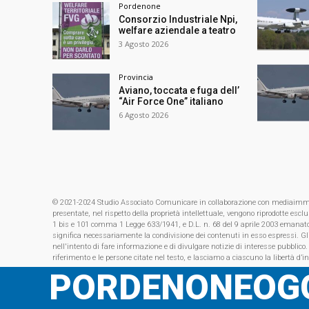
Pordenone
Consorzio Industriale Npi,
welfare aziendale a teatro
3 Agosto 2026
Provincia
Aviano, toccata e fuga dell’
“Air Force One” italiano
6 Agosto 2026
© 2021-2024 Studio Associato Comunicare in collaborazione con mediaimmagin
presentate, nel rispetto della proprietà intellettuale, vengono riprodotte es
1 bis e 101 comma 1 Legge 633/1941, e D.L. n. 68 del 9 aprile 2003 emanat
significa necessariamente la condivisione dei contenuti in esso espressi. Gl
nell'intento di fare informazione e di divulgare notizie di interesse pubblico.
riferimento e le persone citate nel testo, e lasciamo a ciascuno la libertà d’i
PORDENONEOGG