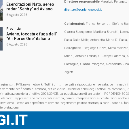
Direttore responsabile
Maurizio Pertegato
Esercitazioni Nato, aereo
radar “Sentry” ad Aviano
direttore@pordenoneoggi.it
6 Agosto 2026
Collaboratori:
Franca Benvenuti, Stefano Bosc
Provincia
Gianna Buongiorno, Marilena Brunetti, Loren
Aviano, toccata e fuga dell’
“Air Force One” italiano
Paola Dalle Molle, Antonietta Maria Di Paola,
6 Agosto 2026
Dall’Agnese, Piergiorgo Grizzo, Mirco Manzon,
Milani, Antonio Lodedo, Giuseppe Palomba, A
Pazzaglia, Gianni Pertegato, Alessandro Rina
Zigiotti.
e s.r.l. FVG.news network. Tutti i diritti riservati e riproduzione riservata. Le immagini
clusivamente per finalità di cronaca, critica e discussione ai sensi degli articoli 65 comma 2
o in attuazione della direttiva 2001/29/CE. La pubblicazione di un testo in PORDENONEOGG
i elaborati rappresentano comunicati stampa, pareri, interpretazioni e ricostruzioni anche s
 Invitiamo i lettori ad approfondire sempre l’argomento politico trattato, a consultare più font
nterpretazione.
I.IT