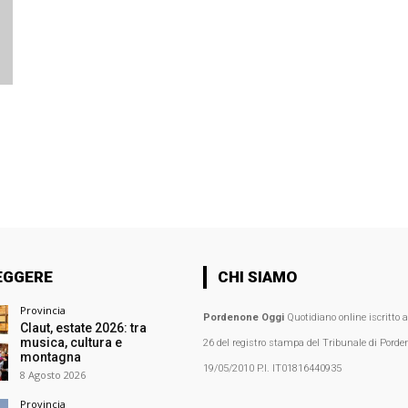
EGGERE
CHI SIAMO
Provincia
Pordenone Oggi
Quotidiano online iscritto 
Claut, estate 2026: tra
musica, cultura e
26 del registro stampa del Tribunale di Porden
montagna
19/05/2010 P.I. IT01816440935
8 Agosto 2026
Provincia