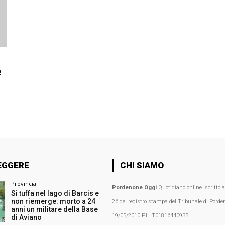
e
EGGERE
CHI SIAMO
Provincia
Pordenone Oggi
Quotidiano online iscritto 
Si tuffa nel lago di Barcis e
non riemerge: morto a 24
26 del registro stampa del Tribunale di Porden
anni un militare della Base
19/05/2010 P.I. IT01816440935
di Aviano