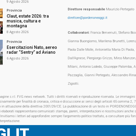
9 Agosto 2026
Direttore responsabile
Maurizio Pertegato
Provincia
Claut, estate 2026: tra
direttore@pordenoneoggi.it
musica, cultura e
montagna
8 Agosto 2026
Collaboratori:
Franca Benvenuti, Stefano Bosc
Gianna Buongiorno, Marilena Brunetti, Loren
Provincia
Esercitazioni Nato, aereo
Paola Dalle Molle, Antonietta Maria Di Paola,
radar “Sentry” ad Aviano
6 Agosto 2026
Dall’Agnese, Piergiorgo Grizzo, Mirco Manzon,
Milani, Antonio Lodedo, Giuseppe Palomba, A
Pazzaglia, Gianni Pertegato, Alessandro Rina
Zigiotti.
e s.r.l. FVG.news network. Tutti i diritti riservati e riproduzione riservata. Le immagini
clusivamente per finalità di cronaca, critica e discussione ai sensi degli articoli 65 comma 2
o in attuazione della direttiva 2001/29/CE. La pubblicazione di un testo in PORDENONEOGG
i elaborati rappresentano comunicati stampa, pareri, interpretazioni e ricostruzioni anche s
 Invitiamo i lettori ad approfondire sempre l’argomento politico trattato, a consultare più font
nterpretazione.
I.IT