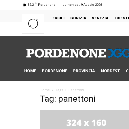
C
32.2
Pordenone
domenica , 9 Agosto 2026
FRIULI
GORIZIA
VENEZIA
TRIEST
HOME
PORDENONE
PROVINCIA
NORDEST
C
Home
Tags
Panettoni
Tag: panettoni