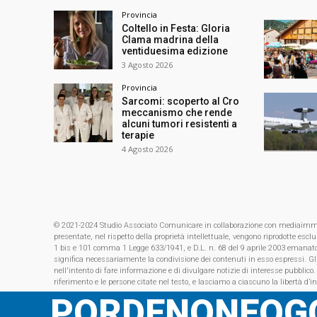
Provincia
Coltello in Festa: Gloria
Clama madrina della
ventiduesima edizione
3 Agosto 2026
Provincia
Sarcomi: scoperto al Cro
meccanismo che rende
alcuni tumori resistenti a
terapie
4 Agosto 2026
© 2021-2024 Studio Associato Comunicare in collaborazione con mediaimmagin
presentate, nel rispetto della proprietà intellettuale, vengono riprodotte es
1 bis e 101 comma 1 Legge 633/1941, e D.L. n. 68 del 9 aprile 2003 emanat
significa necessariamente la condivisione dei contenuti in esso espressi. Gl
nell'intento di fare informazione e di divulgare notizie di interesse pubblico.
riferimento e le persone citate nel testo, e lasciamo a ciascuno la libertà d’i
PORDENONEOGG