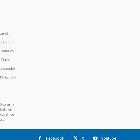
ariol,
zo Cardin,
 Gianluca
 Flavio
lessandro
ldini, Luca
, 70 comma
I.it non
oggettive,
i di
Facebook
X
Youtube