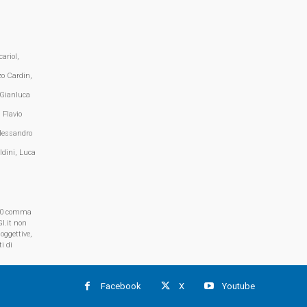
ariol,
zo Cardin,
 Gianluca
 Flavio
lessandro
ldini, Luca
, 70 comma
I.it non
oggettive,
i di
Facebook
X
Youtube