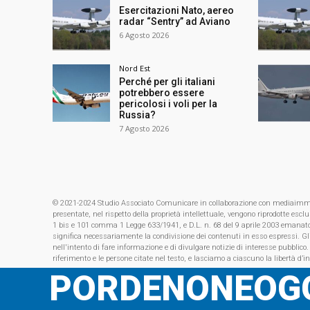
Esercitazioni Nato, aereo
radar “Sentry” ad Aviano
6 Agosto 2026
Nord Est
Perché per gli italiani
potrebbero essere
pericolosi i voli per la
Russia?
7 Agosto 2026
© 2021-2024 Studio Associato Comunicare in collaborazione con mediaimmagin
presentate, nel rispetto della proprietà intellettuale, vengono riprodotte es
1 bis e 101 comma 1 Legge 633/1941, e D.L. n. 68 del 9 aprile 2003 emanat
significa necessariamente la condivisione dei contenuti in esso espressi. Gl
nell'intento di fare informazione e di divulgare notizie di interesse pubblico.
riferimento e le persone citate nel testo, e lasciamo a ciascuno la libertà d’i
PORDENONEOGG