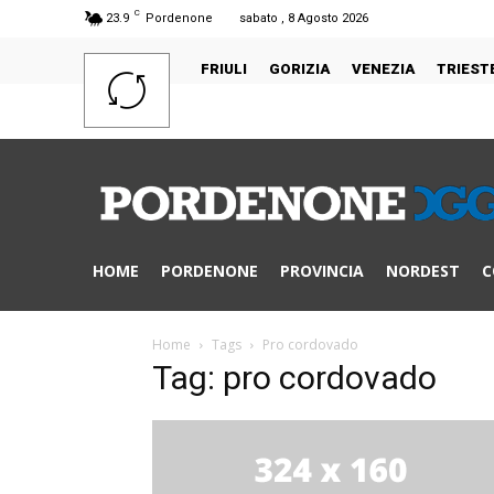
C
23.9
Pordenone
sabato , 8 Agosto 2026
FRIULI
GORIZIA
VENEZIA
TRIEST
HOME
PORDENONE
PROVINCIA
NORDEST
C
Home
Tags
Pro cordovado
Tag: pro cordovado