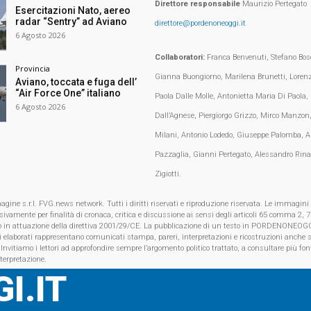
Direttore responsabile
Maurizio Pertegato
Esercitazioni Nato, aereo
radar “Sentry” ad Aviano
direttore@pordenoneoggi.it
6 Agosto 2026
Collaboratori:
Franca Benvenuti, Stefano Bosc
Provincia
Gianna Buongiorno, Marilena Brunetti, Loren
Aviano, toccata e fuga dell’
“Air Force One” italiano
Paola Dalle Molle, Antonietta Maria Di Paola,
6 Agosto 2026
Dall’Agnese, Piergiorgo Grizzo, Mirco Manzon,
Milani, Antonio Lodedo, Giuseppe Palomba, A
Pazzaglia, Gianni Pertegato, Alessandro Rina
Zigiotti.
e s.r.l. FVG.news network. Tutti i diritti riservati e riproduzione riservata. Le immagini
clusivamente per finalità di cronaca, critica e discussione ai sensi degli articoli 65 comma 2
o in attuazione della direttiva 2001/29/CE. La pubblicazione di un testo in PORDENONEOGG
i elaborati rappresentano comunicati stampa, pareri, interpretazioni e ricostruzioni anche s
 Invitiamo i lettori ad approfondire sempre l’argomento politico trattato, a consultare più font
nterpretazione.
I.IT