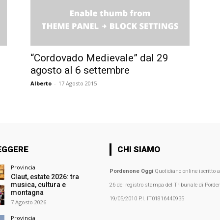
“Cordovado Medievale” dal 29
agosto al 6 settembre
Alberto
-
17 Agosto 2015
EGGERE
CHI SIAMO
Provincia
Pordenone Oggi
Quotidiano online iscritto 
Claut, estate 2026: tra
musica, cultura e
26 del registro stampa del Tribunale di Porden
montagna
19/05/2010 P.I. IT01816440935
7 Agosto 2026
Provincia