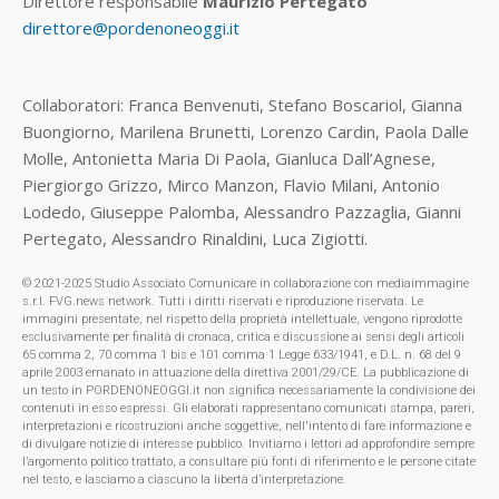
Direttore responsabile
Maurizio Pertegato
direttore@pordenoneoggi.it
Collaboratori: Franca Benvenuti, Stefano Boscariol, Gianna
Buongiorno, Marilena Brunetti, Lorenzo Cardin, Paola Dalle
Molle, Antonietta Maria Di Paola, Gianluca Dall’Agnese,
Piergiorgo Grizzo, Mirco Manzon, Flavio Milani, Antonio
Lodedo, Giuseppe Palomba, Alessandro Pazzaglia, Gianni
Pertegato, Alessandro Rinaldini, Luca Zigiotti.
© 2021-2025 Studio Associato Comunicare in collaborazione con mediaimmagine
s.r.l. FVG.news network. Tutti i diritti riservati e riproduzione riservata. Le
immagini presentate, nel rispetto della proprietà intellettuale, vengono riprodotte
esclusivamente per finalità di cronaca, critica e discussione ai sensi degli articoli
65 comma 2, 70 comma 1 bis e 101 comma 1 Legge 633/1941, e D.L. n. 68 del 9
aprile 2003 emanato in attuazione della direttiva 2001/29/CE. La pubblicazione di
un testo in PORDENONEOGGI.it non significa necessariamente la condivisione dei
contenuti in esso espressi. Gli elaborati rappresentano comunicati stampa, pareri,
interpretazioni e ricostruzioni anche soggettive, nell'intento di fare informazione e
di divulgare notizie di interesse pubblico. Invitiamo i lettori ad approfondire sempre
l’argomento politico trattato, a consultare più fonti di riferimento e le persone citate
nel testo, e lasciamo a ciascuno la libertà d’interpretazione.