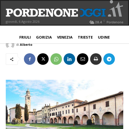
Cordovado, 3 e 4 ottobre Festa della
Madonna del Rosario
C
giovedì, 6 Agosto 2026
28.4
Pordenone
PROVINCIA
25 Settembre 2015
Aggiornato:
25 Settembre 2015
FRIULI
GORIZIA
VENEZIA
TRIESTE
UDINE
di
Alberto