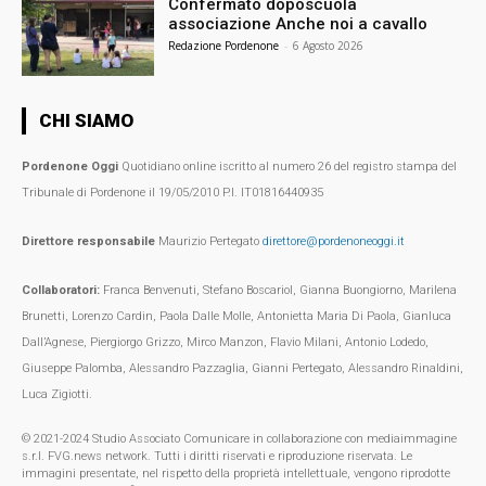
Confermato doposcuola
associazione Anche noi a cavallo
Redazione Pordenone
-
6 Agosto 2026
CHI SIAMO
Pordenone Oggi
Quotidiano online iscritto al numero 26 del registro stampa del
Tribunale di Pordenone il 19/05/2010 P.I. IT01816440935
Direttore responsabile
Maurizio Pertegato
direttore@pordenoneoggi.it
Collaboratori:
Franca Benvenuti, Stefano Boscariol, Gianna Buongiorno, Marilena
Brunetti, Lorenzo Cardin, Paola Dalle Molle, Antonietta Maria Di Paola, Gianluca
Dall’Agnese, Piergiorgo Grizzo, Mirco Manzon, Flavio Milani, Antonio Lodedo,
Giuseppe Palomba, Alessandro Pazzaglia, Gianni Pertegato, Alessandro Rinaldini,
Luca Zigiotti.
© 2021-2024 Studio Associato Comunicare in collaborazione con mediaimmagine
s.r.l. FVG.news network. Tutti i diritti riservati e riproduzione riservata. Le
immagini presentate, nel rispetto della proprietà intellettuale, vengono riprodotte