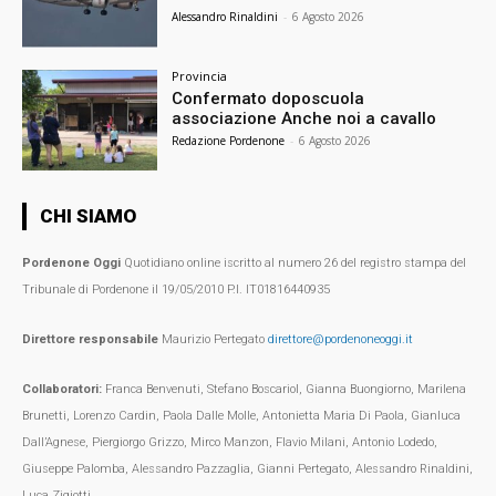
Alessandro Rinaldini
-
6 Agosto 2026
Provincia
Confermato doposcuola
associazione Anche noi a cavallo
Redazione Pordenone
-
6 Agosto 2026
CHI SIAMO
Pordenone Oggi
Quotidiano online iscritto al numero 26 del registro stampa del
Tribunale di Pordenone il 19/05/2010 P.I. IT01816440935
Direttore responsabile
Maurizio Pertegato
direttore@pordenoneoggi.it
Collaboratori:
Franca Benvenuti, Stefano Boscariol, Gianna Buongiorno, Marilena
Brunetti, Lorenzo Cardin, Paola Dalle Molle, Antonietta Maria Di Paola, Gianluca
Dall’Agnese, Piergiorgo Grizzo, Mirco Manzon, Flavio Milani, Antonio Lodedo,
Giuseppe Palomba, Alessandro Pazzaglia, Gianni Pertegato, Alessandro Rinaldini,
Luca Zigiotti.