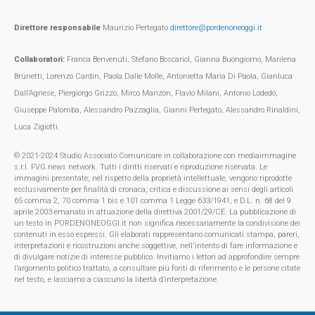
Direttore responsabile
Maurizio Pertegato
direttore@pordenoneoggi.it
Collaboratori:
Franca Benvenuti, Stefano Boscariol, Gianna Buongiorno, Marilena
Brunetti, Lorenzo Cardin, Paola Dalle Molle, Antonietta Maria Di Paola, Gianluca
Dall’Agnese, Piergiorgo Grizzo, Mirco Manzon, Flavio Milani, Antonio Lodedo,
Giuseppe Palomba, Alessandro Pazzaglia, Gianni Pertegato, Alessandro Rinaldini,
Luca Zigiotti.
© 2021-2024 Studio Associato Comunicare in collaborazione con mediaimmagine
s.r.l. FVG.news network. Tutti i diritti riservati e riproduzione riservata. Le
immagini presentate, nel rispetto della proprietà intellettuale, vengono riprodotte
esclusivamente per finalità di cronaca, critica e discussione ai sensi degli articoli
65 comma 2, 70 comma 1 bis e 101 comma 1 Legge 633/1941, e D.L. n. 68 del 9
aprile 2003 emanato in attuazione della direttiva 2001/29/CE. La pubblicazione di
un testo in PORDENONEOGGI.it non significa necessariamente la condivisione dei
contenuti in esso espressi. Gli elaborati rappresentano comunicati stampa, pareri,
interpretazioni e ricostruzioni anche soggettive, nell'intento di fare informazione e
di divulgare notizie di interesse pubblico. Invitiamo i lettori ad approfondire sempre
l’argomento politico trattato, a consultare più fonti di riferimento e le persone citate
nel testo, e lasciamo a ciascuno la libertà d’interpretazione.