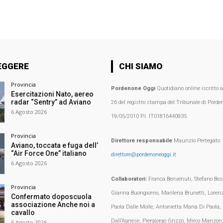
EGGERE
CHI SIAMO
Provincia
Pordenone Oggi
Quotidiano online iscritto 
Esercitazioni Nato, aereo
radar “Sentry” ad Aviano
26 del registro stampa del Tribunale di Porden
6 Agosto 2026
19/05/2010 P.I. IT01816440935
Provincia
Direttore responsabile
Maurizio Pertegato
Aviano, toccata e fuga dell’
“Air Force One” italiano
direttore@pordenoneoggi.it
6 Agosto 2026
Collaboratori:
Franca Benvenuti, Stefano Bosc
Provincia
Gianna Buongiorno, Marilena Brunetti, Loren
Confermato doposcuola
associazione Anche noi a
Paola Dalle Molle, Antonietta Maria Di Paola,
cavallo
Dall’Agnese, Piergiorgo Grizzo, Mirco Manzon,
6 Agosto 2026