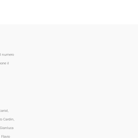
al numero
one il
ariol,
zo Cardin,
 Gianluca
 Flavio