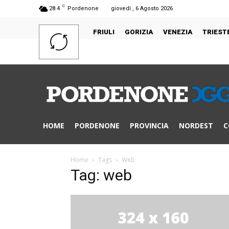
C
28.4
Pordenone
giovedì , 6 Agosto 2026
FRIULI
GORIZIA
VENEZIA
TRIEST
HOME
PORDENONE
PROVINCIA
NORDEST
C
Home
Tags
Web
Tag: web