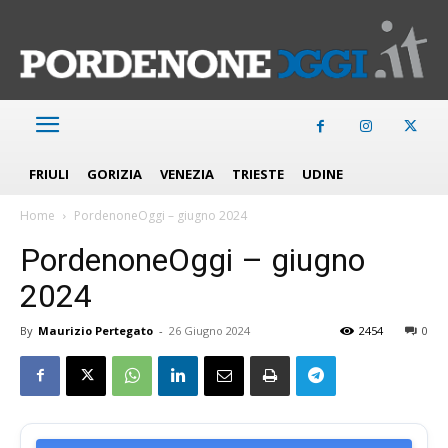
FRIULI
GORIZIA
VENEZIA
TRIESTE
UDINE
Home
PordenoneOggi – giugno 2024
PordenoneOggi – giugno
2024
By
Maurizio Pertegato
-
26 Giugno 2024
2454
0