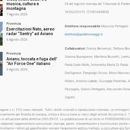
musica, cultura e
26 del registro stampa del Tribunale di Porden
montagna
19/05/2010 P.I. IT01816440935
7 Agosto 2026
Provincia
Direttore responsabile
Maurizio Pertegato
Esercitazioni Nato, aereo
radar “Sentry” ad Aviano
direttore@pordenoneoggi.it
6 Agosto 2026
Collaboratori:
Franca Benvenuti, Stefano Bosc
Provincia
Gianna Buongiorno, Marilena Brunetti, Loren
Aviano, toccata e fuga dell’
“Air Force One” italiano
Paola Dalle Molle, Antonietta Maria Di Paola,
6 Agosto 2026
Dall’Agnese, Piergiorgo Grizzo, Mirco Manzon,
Milani, Antonio Lodedo, Giuseppe Palomba, A
Pazzaglia, Gianni Pertegato, Alessandro Rina
Zigiotti.
e s.r.l. FVG.news network. Tutti i diritti riservati e riproduzione riservata. Le immagini
clusivamente per finalità di cronaca, critica e discussione ai sensi degli articoli 65 comma 2
o in attuazione della direttiva 2001/29/CE. La pubblicazione di un testo in PORDENONEOGG
i elaborati rappresentano comunicati stampa, pareri, interpretazioni e ricostruzioni anche s
 Invitiamo i lettori ad approfondire sempre l’argomento politico trattato, a consultare più font