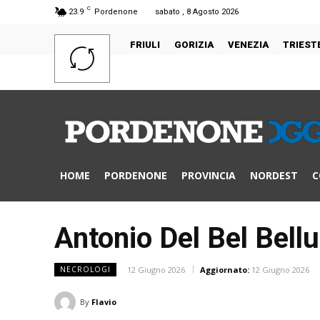
C
23.9
Pordenone
sabato , 8 Agosto 2026
FRIULI
GORIZIA
VENEZIA
TRIEST
HOME
PORDENONE
PROVINCIA
NORDEST
C
Antonio Del Bel Bell
12 Giugno 2026
Aggiornato:
12 Giugno 2026
NECROLOGI
By
Flavio