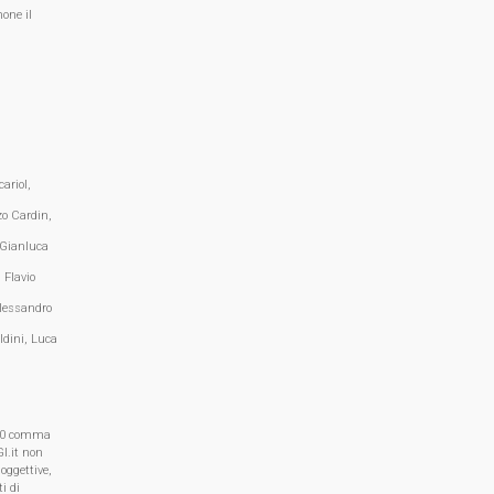
one il
ariol,
zo Cardin,
 Gianluca
 Flavio
lessandro
ldini, Luca
, 70 comma
I.it non
oggettive,
i di