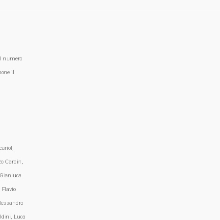
al numero
one il
ariol,
zo Cardin,
 Gianluca
 Flavio
lessandro
ldini, Luca