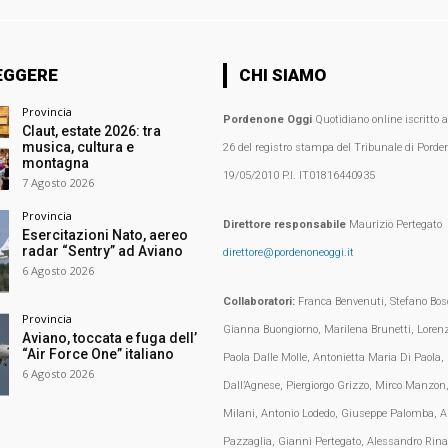
EGGERE
CHI SIAMO
Provincia
Pordenone Oggi
Quotidiano online iscritto 
Claut, estate 2026: tra
musica, cultura e
26 del registro stampa del Tribunale di Porden
montagna
19/05/2010 P.I. IT01816440935
7 Agosto 2026
Provincia
Direttore responsabile
Maurizio Pertegato
Esercitazioni Nato, aereo
radar “Sentry” ad Aviano
direttore@pordenoneoggi.it
6 Agosto 2026
Collaboratori:
Franca Benvenuti, Stefano Bosc
Provincia
Gianna Buongiorno, Marilena Brunetti, Loren
Aviano, toccata e fuga dell’
“Air Force One” italiano
Paola Dalle Molle, Antonietta Maria Di Paola,
6 Agosto 2026
Dall’Agnese, Piergiorgo Grizzo, Mirco Manzon,
Milani, Antonio Lodedo, Giuseppe Palomba, A
Pazzaglia, Gianni Pertegato, Alessandro Rina