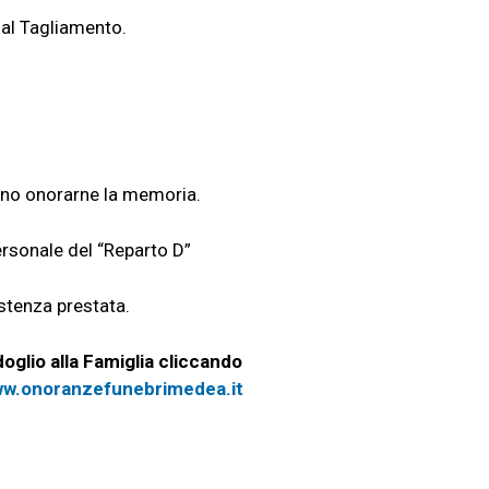
 al Tagliamento.
anno onorarne la memoria.
ersonale del “Reparto D”
istenza prestata.
oglio alla Famiglia cliccando
w.onoranzefunebrimedea.it