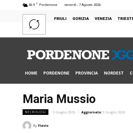
C
36.9
Pordenone
venerdì , 7 Agosto 2026
FRIULI
GORIZIA
VENEZIA
TRIEST
HOME
PORDENONE
PROVINCIA
NORDEST
C
Maria Mussio
3 Giugno 2026
Aggiornato:
3 Giugno 2026
NECROLOGI
By
Flavio