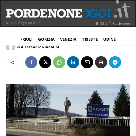
Aeroporto Gorizia: Pd “progetto
idrovolanti, serve cautela”
C
sabato, 8 Agosto 2026
32.5
Pordenone
NORD EST
10 Giugno 2026
Aggiornato:
10 Giugno 2026
FRIULI
GORIZIA
VENEZIA
TRIESTE
UDINE
di
Alessandro Rinaldini