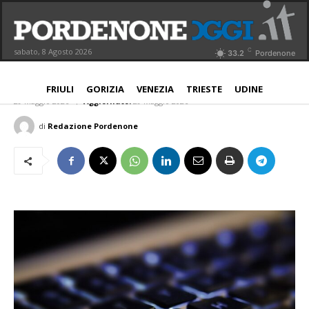
Gestione Piazzale Automezzi: Il
Cuore Digitale della Logistica
C
sabato, 8 Agosto 2026
33.2
Pordenone
Moderna
NORD EST
FRIULI
GORIZIA
VENEZIA
TRIESTE
UDINE
29 Maggio 2026
Aggiornato:
29 Maggio 2026
di
Redazione Pordenone