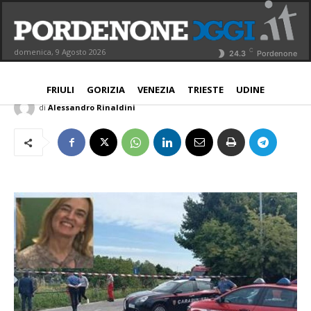
Lite in famiglia, minore uccide la zia
a coltellate
C
domenica, 9 Agosto 2026
24.3
Pordenone
NORD EST
14 Giugno 2026
Aggiornato:
15 Giugno 2026
FRIULI
GORIZIA
VENEZIA
TRIESTE
UDINE
di
Alessandro Rinaldini