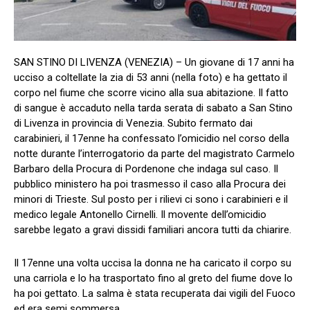
SAN STINO DI LIVENZA (VENEZIA) – Un giovane di 17 anni ha
ucciso a coltellate la zia di 53 anni (nella foto) e ha gettato il
corpo nel fiume che scorre vicino alla sua abitazione. Il fatto
di sangue è accaduto nella tarda serata di sabato a San Stino
di Livenza in provincia di Venezia. Subito fermato dai
carabinieri, il 17enne ha confessato l’omicidio nel corso della
notte durante l’interrogatorio da parte del magistrato Carmelo
Barbaro della Procura di Pordenone che indaga sul caso. Il
pubblico ministero ha poi trasmesso il caso alla Procura dei
minori di Trieste. Sul posto per i rilievi ci sono i carabinieri e il
medico legale Antonello Cirnelli. Il movente dell’omicidio
sarebbe legato a gravi dissidi familiari ancora tutti da chiarire.
Il 17enne una volta uccisa la donna ne ha caricato il corpo su
una carriola e lo ha trasportato fino al greto del fiume dove lo
ha poi gettato. La salma è stata recuperata dai vigili del Fuoco
ed era semi sommersa.