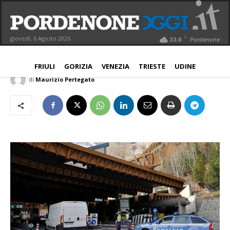
Arrestato 31enne indiano per
concorso in tentato omicidio
C
giovedì, 6 Agosto 2026
33.6
Pordenone
PORDENONE
8 Ottobre 2020
Aggiornato:
9 Ottobre 2020
FRIULI
GORIZIA
VENEZIA
TRIESTE
UDINE
di
Maurizio Pertegato