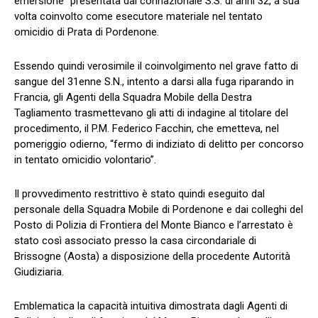
emersione” presentata dal connazionale S.S. di anni 32, a sua
volta coinvolto come esecutore materiale nel tentato
omicidio di Prata di Pordenone.
Essendo quindi verosimile il coinvolgimento nel grave fatto di
sangue del 31enne S.N., intento a darsi alla fuga riparando in
Francia, gli Agenti della Squadra Mobile della Destra
Tagliamento trasmettevano gli atti di indagine al titolare del
procedimento, il P.M. Federico Facchin, che emetteva, nel
pomeriggio odierno, “fermo di indiziato di delitto per concorso
in tentato omicidio volontario”.
Il provvedimento restrittivo è stato quindi eseguito dal
personale della Squadra Mobile di Pordenone e dai colleghi del
Posto di Polizia di Frontiera del Monte Bianco e l’arrestato è
stato così associato presso la casa circondariale di
Brissogne (Aosta) a disposizione della procedente Autorità
Giudiziaria.
Emblematica la capacità intuitiva dimostrata dagli Agenti di