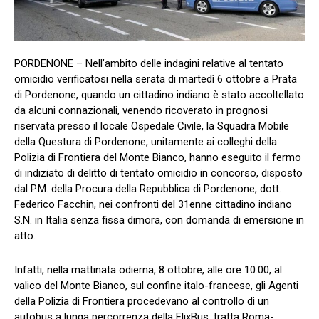
PORDENONE – Nell’ambito delle indagini relative al tentato
omicidio verificatosi nella serata di martedì 6 ottobre a Prata
di Pordenone, quando un cittadino indiano è stato accoltellato
da alcuni connazionali, venendo ricoverato in prognosi
riservata presso il locale Ospedale Civile, la Squadra Mobile
della Questura di Pordenone, unitamente ai colleghi della
Polizia di Frontiera del Monte Bianco, hanno eseguito il fermo
di indiziato di delitto di tentato omicidio in concorso, disposto
dal P.M. della Procura della Repubblica di Pordenone, dott.
Federico Facchin, nei confronti del 31enne cittadino indiano
S.N. in Italia senza fissa dimora, con domanda di emersione in
atto.
Infatti, nella mattinata odierna, 8 ottobre, alle ore 10.00, al
valico del Monte Bianco, sul confine italo-francese, gli Agenti
della Polizia di Frontiera procedevano al controllo di un
autobus a lunga percorrenza della FlixBus, tratta Roma-