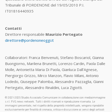
Tribunale di PORDENONE del 19/05/2010 P.I.
IT01816440935
Contatti
Direttore responsabile
Maurizio Pertegato
direttore@pordenoneoggi.it
Collaboratori: Franca Benvenuti, Stefano Boscariol, Gianna
Buongiorno, Marilena Brunetti, Lorenzo Cardin, Paola Dalle
Molle, Antonietta Maria Di Paola, Gianluca Dall’Agnese,
Piergiorgo Grizzo, Mirco Manzon, Flavio Milani, Antonio
Lodedo, Giuseppe Palomba, Alessandro Pazzaglia, Gianni
Pertegato, Alessandro Rinaldini, Luca Zigiotti.
© 2021-2025 Studio Associato Comunicare in collaborazione con mediaimmagine
s.r.l. FVG.news network. Tutti i diritti riservati e riproduzione riservata. Le
immagini presentate, nel rispetto della proprietà intellettuale, vengono riprodotte
esclusivamente per finalità di cronaca, critica e discussione ai sensi degli articoli