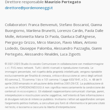
Direttore responsabile
Maurizio Pertegato
direttore@pordenoneoggi.it
Collaboratori: Franca Benvenuti, Stefano Boscariol, Gianna
Buongiorno, Marilena Brunetti, Lorenzo Cardin, Paola Dalle
Molle, Antonietta Maria Di Paola, Gianluca Dall’Agnese,
Piergiorgo Grizzo, Mirco Manzon, Flavio Milani, Antonio
Lodedo, Giuseppe Palomba, Alessandro Pazzaglia, Gianni
Pertegato, Alessandro Rinaldini, Luca Zigiotti.
© 2021-2025 Studio Associato Comunicare in collaborazione con mediaimmagine
s.r.l. FVG.news network. Tutti i diritti riservati e riproduzione riservata. Le
immagini presentate, nel rispetto della proprietà intellettuale, vengono riprodotte
esclusivamente per finalità di cronaca, critica e discussione ai sensi degli articoli
65 comma 2, 70 comma 1 bis e 101 comma 1 Legge 633/1941, e D.L. n. 68 del 9
aprile 2003 emanato in attuazione della direttiva 2001/29/CE. La pubblicazione di
un testo in PORDENONEOGGI.it non significa necessariamente la condivisione dei
contenuti in esso espressi. Gli elaborati rappresentano comunicati stampa, pareri,
interpretazioni e ricostruzioni anche soggettive, nell'intento di fare informazione e
di divulgare notizie di interesse pubblico. Invitiamo i lettori ad approfondire sempre
l’argomento politico trattato, a consultare più fonti di riferimento e le persone citate
nel testo, e lasciamo a ciascuno la libertà d’interpretazione.