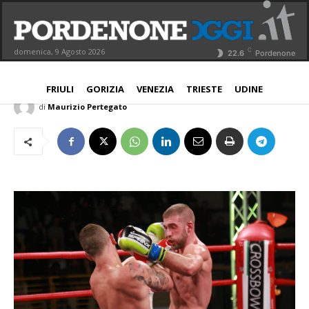
Difesa personale, a Pordenone il guru
del krav maga
C
domenica, 9 Agosto 2026
22.6
Pordenone
NORD EST
PORDENONE
22 Dicembre 2017
Aggiornato:
22 Dicembre 2017
FRIULI
GORIZIA
VENEZIA
TRIESTE
UDINE
di
Maurizio Pertegato