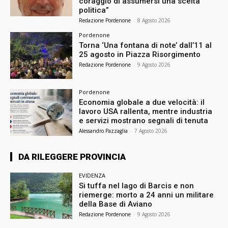
coraggio di assumersi una scelta
politica”
Redazione Pordenone
-
8 Agosto 2026
Pordenone
Torna ‘Una fontana di note’ dall’11 al
25 agosto in Piazza Risorgimento
Redazione Pordenone
-
9 Agosto 2026
Pordenone
Economia globale a due velocità: il
lavoro USA rallenta, mentre industria
e servizi mostrano segnali di tenuta
Alessandro Pazzaglia
-
7 Agosto 2026
DA RILEGGERE PROVINCIA
EVIDENZA
Si tuffa nel lago di Barcis e non
riemerge: morto a 24 anni un militare
della Base di Aviano
Redazione Pordenone
-
9 Agosto 2026