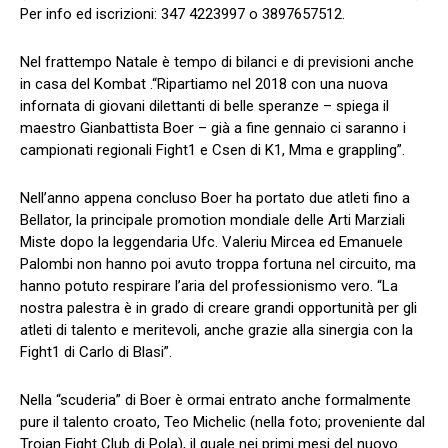
Per info ed iscrizioni: 347 4223997 o 3897657512.
Nel frattempo Natale è tempo di bilanci e di previsioni anche
in casa del Kombat .“Ripartiamo nel 2018 con una nuova
infornata di giovani dilettanti di belle speranze – spiega il
maestro Gianbattista Boer – già a fine gennaio ci saranno i
campionati regionali Fight1 e Csen di K1, Mma e grappling”.
Nell’anno appena concluso Boer ha portato due atleti fino a
Bellator, la principale promotion mondiale delle Arti Marziali
Miste dopo la leggendaria Ufc. Valeriu Mircea ed Emanuele
Palombi non hanno poi avuto troppa fortuna nel circuito, ma
hanno potuto respirare l’aria del professionismo vero. “La
nostra palestra è in grado di creare grandi opportunità per gli
atleti di talento e meritevoli, anche grazie alla sinergia con la
Fight1 di Carlo di Blasi”.
Nella “scuderia” di Boer è ormai entrato anche formalmente
pure il talento croato, Teo Michelic (nella foto; proveniente dal
Trojan Fight Club di Pola), il quale nei primi mesi del nuovo