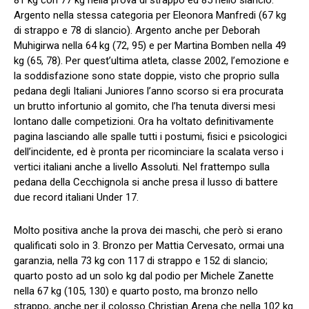
81 kg con 77 kg nella prova di strappo ed 85 nello slancio.
Argento nella stessa categoria per Eleonora Manfredi (67 kg
di strappo e 78 di slancio). Argento anche per Deborah
Muhigirwa nella 64 kg (72, 95) e per Martina Bomben nella 49
kg (65, 78). Per quest’ultima atleta, classe 2002, l’emozione e
la soddisfazione sono state doppie, visto che proprio sulla
pedana degli Italiani Juniores l’anno scorso si era procurata
un brutto infortunio al gomito, che l’ha tenuta diversi mesi
lontano dalle competizioni. Ora ha voltato definitivamente
pagina lasciando alle spalle tutti i postumi, fisici e psicologici
dell’incidente, ed è pronta per ricominciare la scalata verso i
vertici italiani anche a livello Assoluti. Nel frattempo sulla
pedana della Cecchignola si anche presa il lusso di battere
due record italiani Under 17.
Molto positiva anche la prova dei maschi, che però si erano
qualificati solo in 3. Bronzo per Mattia Cervesato, ormai una
garanzia, nella 73 kg con 117 di strappo e 152 di slancio;
quarto posto ad un solo kg dal podio per Michele Zanette
nella 67 kg (105, 130) e quarto posto, ma bronzo nello
strappo, anche per il colosso Christian Arena che nella 102 kg