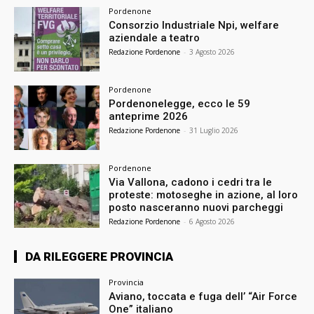
Pordenone
Consorzio Industriale Npi, welfare
aziendale a teatro
Redazione Pordenone
-
3 Agosto 2026
Pordenone
Pordenonelegge, ecco le 59
anteprime 2026
Redazione Pordenone
-
31 Luglio 2026
Pordenone
Via Vallona, cadono i cedri tra le
proteste: motoseghe in azione, al loro
posto nasceranno nuovi parcheggi
Redazione Pordenone
-
6 Agosto 2026
DA RILEGGERE PROVINCIA
Provincia
Aviano, toccata e fuga dell’ “Air Force
One” italiano