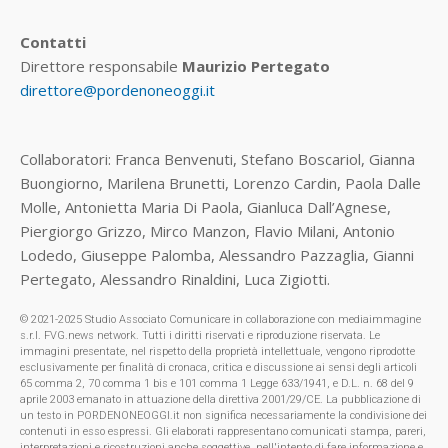
Contatti
Direttore responsabile
Maurizio Pertegato
direttore@pordenoneoggi.it
Collaboratori: Franca Benvenuti, Stefano Boscariol, Gianna
Buongiorno, Marilena Brunetti, Lorenzo Cardin, Paola Dalle
Molle, Antonietta Maria Di Paola, Gianluca Dall’Agnese,
Piergiorgo Grizzo, Mirco Manzon, Flavio Milani, Antonio
Lodedo, Giuseppe Palomba, Alessandro Pazzaglia, Gianni
Pertegato, Alessandro Rinaldini, Luca Zigiotti.
© 2021-2025 Studio Associato Comunicare in collaborazione con mediaimmagine
s.r.l. FVG.news network. Tutti i diritti riservati e riproduzione riservata. Le
immagini presentate, nel rispetto della proprietà intellettuale, vengono riprodotte
esclusivamente per finalità di cronaca, critica e discussione ai sensi degli articoli
65 comma 2, 70 comma 1 bis e 101 comma 1 Legge 633/1941, e D.L. n. 68 del 9
aprile 2003 emanato in attuazione della direttiva 2001/29/CE. La pubblicazione di
un testo in PORDENONEOGGI.it non significa necessariamente la condivisione dei
contenuti in esso espressi. Gli elaborati rappresentano comunicati stampa, pareri,
interpretazioni e ricostruzioni anche soggettive, nell'intento di fare informazione e