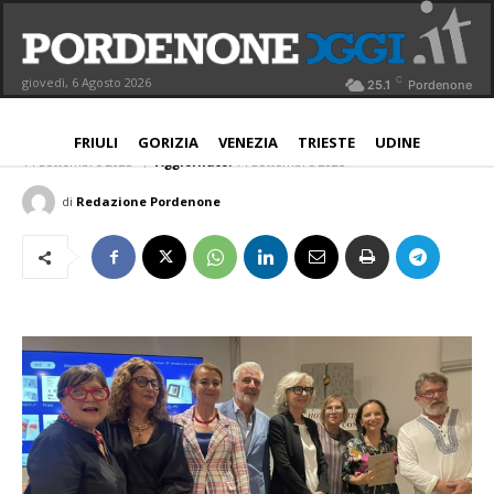
“Libri d’artista” di Stefano Jus:
elogio per i tesori di carta e la
C
giovedì, 6 Agosto 2026
25.1
Pordenone
Fondazione Giovanni Santin
PORDENONE
FRIULI
GORIZIA
VENEZIA
TRIESTE
UDINE
14 Settembre 2025
Aggiornato:
14 Settembre 2025
di
Redazione Pordenone