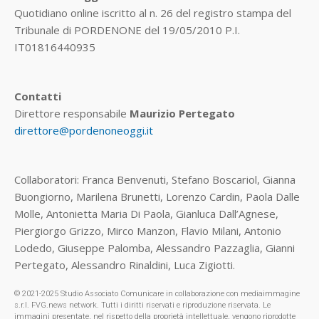
Quotidiano online iscritto al n. 26 del registro stampa del
Tribunale di PORDENONE del 19/05/2010 P.I.
IT01816440935
Contatti
Direttore responsabile
Maurizio Pertegato
direttore@pordenoneoggi.it
Collaboratori: Franca Benvenuti, Stefano Boscariol, Gianna
Buongiorno, Marilena Brunetti, Lorenzo Cardin, Paola Dalle
Molle, Antonietta Maria Di Paola, Gianluca Dall’Agnese,
Piergiorgo Grizzo, Mirco Manzon, Flavio Milani, Antonio
Lodedo, Giuseppe Palomba, Alessandro Pazzaglia, Gianni
Pertegato, Alessandro Rinaldini, Luca Zigiotti.
© 2021-2025 Studio Associato Comunicare in collaborazione con mediaimmagine
s.r.l. FVG.news network. Tutti i diritti riservati e riproduzione riservata. Le
immagini presentate, nel rispetto della proprietà intellettuale, vengono riprodotte