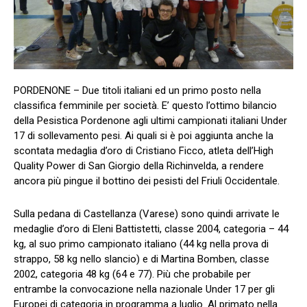
PORDENONE – Due titoli italiani ed un primo posto nella
classifica femminile per società. E’ questo l’ottimo bilancio
della Pesistica Pordenone agli ultimi campionati italiani Under
17 di sollevamento pesi. Ai quali si è poi aggiunta anche la
scontata medaglia d’oro di Cristiano Ficco, atleta dell’High
Quality Power di San Giorgio della Richinvelda, a rendere
ancora più pingue il bottino dei pesisti del Friuli Occidentale.
Sulla pedana di Castellanza (Varese) sono quindi arrivate le
medaglie d’oro di Eleni Battistetti, classe 2004, categoria – 44
kg, al suo primo campionato italiano (44 kg nella prova di
strappo, 58 kg nello slancio) e di Martina Bomben, classe
2002, categoria 48 kg (64 e 77). Più che probabile per
entrambe la convocazione nella nazionale Under 17 per gli
Europei di categoria in programma a luglio. Al primato nella