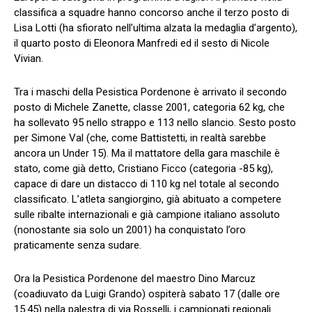
classifica a squadre hanno concorso anche il terzo posto di
Lisa Lotti (ha sfiorato nell’ultima alzata la medaglia d’argento),
il quarto posto di Eleonora Manfredi ed il sesto di Nicole
Vivian.
Tra i maschi della Pesistica Pordenone è arrivato il secondo
posto di Michele Zanette, classe 2001, categoria 62 kg, che
ha sollevato 95 nello strappo e 113 nello slancio. Sesto posto
per Simone Val (che, come Battistetti, in realtà sarebbe
ancora un Under 15). Ma il mattatore della gara maschile è
stato, come già detto, Cristiano Ficco (categoria -85 kg),
capace di dare un distacco di 110 kg nel totale al secondo
classificato. L’atleta sangiorgino, già abituato a competere
sulle ribalte internazionali e già campione italiano assoluto
(nonostante sia solo un 2001) ha conquistato l’oro
praticamente senza sudare.
Ora la Pesistica Pordenone del maestro Dino Marcuz
(coadiuvato da Luigi Grando) ospiterà sabato 17 (dalle ore
15.45) nella palestra di via Rosselli, i campionati regionali