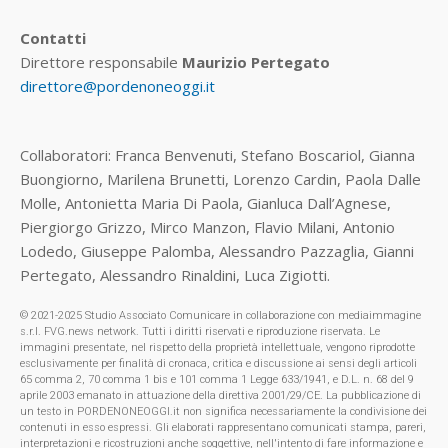
Contatti
Direttore responsabile
Maurizio Pertegato
direttore@pordenoneoggi.it
Collaboratori: Franca Benvenuti, Stefano Boscariol, Gianna
Buongiorno, Marilena Brunetti, Lorenzo Cardin, Paola Dalle
Molle, Antonietta Maria Di Paola, Gianluca Dall’Agnese,
Piergiorgo Grizzo, Mirco Manzon, Flavio Milani, Antonio
Lodedo, Giuseppe Palomba, Alessandro Pazzaglia, Gianni
Pertegato, Alessandro Rinaldini, Luca Zigiotti.
© 2021-2025 Studio Associato Comunicare in collaborazione con mediaimmagine
s.r.l. FVG.news network. Tutti i diritti riservati e riproduzione riservata. Le
immagini presentate, nel rispetto della proprietà intellettuale, vengono riprodotte
esclusivamente per finalità di cronaca, critica e discussione ai sensi degli articoli
65 comma 2, 70 comma 1 bis e 101 comma 1 Legge 633/1941, e D.L. n. 68 del 9
aprile 2003 emanato in attuazione della direttiva 2001/29/CE. La pubblicazione di
un testo in PORDENONEOGGI.it non significa necessariamente la condivisione dei
contenuti in esso espressi. Gli elaborati rappresentano comunicati stampa, pareri,
interpretazioni e ricostruzioni anche soggettive, nell'intento di fare informazione e