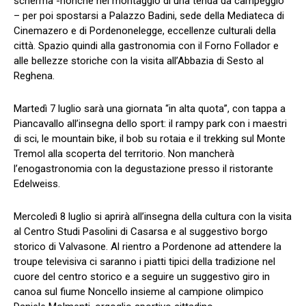
scherma -nonché nel montaggio di una tenda da campeggio
– per poi spostarsi a Palazzo Badini, sede della Mediateca di
Cinemazero e di Pordenonelegge, eccellenze culturali della
città. Spazio quindi alla gastronomia con il Forno Follador e
alle bellezze storiche con la visita all’Abbazia di Sesto al
Reghena.
Martedì 7 luglio sarà una giornata “in alta quota”, con tappa a
Piancavallo all’insegna dello sport: il rampy park con i maestri
di sci, le mountain bike, il bob su rotaia e il trekking sul Monte
Tremol alla scoperta del territorio. Non mancherà
l’enogastronomia con la degustazione presso il ristorante
Edelweiss.
Mercoledì 8 luglio si aprirà all’insegna della cultura con la visita
al Centro Studi Pasolini di Casarsa e al suggestivo borgo
storico di Valvasone. Al rientro a Pordenone ad attendere la
troupe televisiva ci saranno i piatti tipici della tradizione nel
cuore del centro storico e a seguire un suggestivo giro in
canoa sul fiume Noncello insieme al campione olimpico