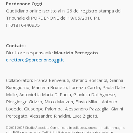
Pordenone Oggi
Quotidiano online iscritto al n. 26 del registro stampa del
Tribunale di PORDENONE del 19/05/2010 P.I.
IT01816440935
Contatti
Direttore responsabile
Maurizio Pertegato
direttore@pordenoneoggi.it
Collaboratori: Franca Benvenuti, Stefano Boscariol, Gianna
Buongiorno, Marilena Brunetti, Lorenzo Cardin, Paola Dalle
Molle, Antonietta Maria Di Paola, Gianluca Dall’Agnese,
Piergiorgo Grizzo, Mirco Manzon, Flavio Milani, Antonio
Lodedo, Giuseppe Palomba, Alessandro Pazzaglia, Gianni
Pertegato, Alessandro Rinaldini, Luca Zigiotti.
© 2021-2025 Studio Associato Comunicare in collaborazione con mediaimmagine
s.r.l. FVG.news network. Tutti i diritti riservati e riproduzione riservata. Le