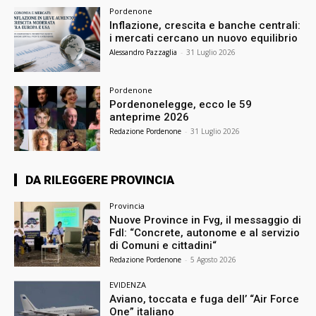
Pordenone
Inflazione, crescita e banche centrali:
i mercati cercano un nuovo equilibrio
Alessandro Pazzaglia
-
31 Luglio 2026
Pordenone
Pordenonelegge, ecco le 59
anteprime 2026
Redazione Pordenone
-
31 Luglio 2026
DA RILEGGERE PROVINCIA
Provincia
Nuove Province in Fvg, il messaggio di
FdI: “Concrete, autonome e al servizio
di Comuni e cittadini“
Redazione Pordenone
-
5 Agosto 2026
EVIDENZA
Aviano, toccata e fuga dell’ “Air Force
One” italiano