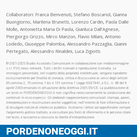
Collaboratori: Franca Benvenuti, Stefano Boscariol, Gianna
Buongiorno, Marilena Brunetti, Lorenzo Cardin, Paola Dalle
Molle, Antonietta Maria Di Paola, Gianluca Dall’Agnese,
Piergiorgo Grizzo, Mirco Manzon, Flavio Milani, Antonio
Lodedo, Giuseppe Palomba, Alessandro Pazzaglia, Gianni
Pertegato, Alessandro Rinaldini, Luca Zigiotti.
© 2021-2025 Studio Associato Comunicare in collaborazione con mediaimmagine
s.r.l. FVG.news network. Tutti i diritti riservati e riproduzione riservata. Le
immagini presentate, nel rispetto della proprietà intellettuale, vengono riprodotte
esclusivamente per finalità di cronaca, critica e discussione ai sensi degli articoli
65 comma 2, 70 comma 1 bis e 101 comma 1 Legge 633/1941, e D.L. n. 68 del 9
aprile 2003 emanato in attuazione della direttiva 2001/29/CE. La pubblicazione di
un testo in PORDENONEOGGI.it non significa necessariamente la condivisione dei
contenuti in esso espressi. Gli elaborati rappresentano comunicati stampa, pareri,
interpretazioni e ricostruzioni anche soggettive, nell'intento di fare informazione e
di divulgare notizie di interesse pubblico. Invitiamo i lettori ad approfondire sempre
l’argomento politico trattato, a consultare più fonti di riferimento e le persone citate
nel testo, e lasciamo a ciascuno la libertà d’interpretazione.
PORDENONEOGGI.IT