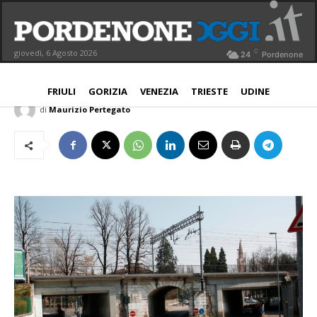
Sottopasso di via Cappuccini
riaperto per 10 giorni
C
giovedì, 6 Agosto 2026
24
Pordenone
PORDENONE
9 Agosto 2018
Aggiornato:
9 Agosto 2018
FRIULI
GORIZIA
VENEZIA
TRIESTE
UDINE
di
Maurizio Pertegato